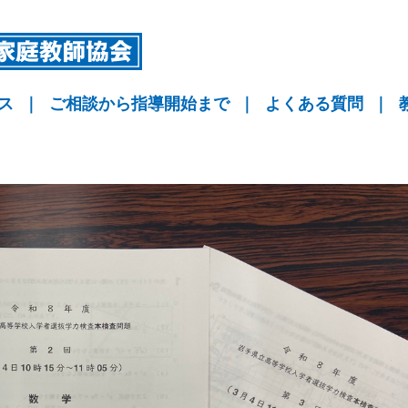
ス
｜
ご相談から指導開始まで
｜
よくある質問
｜
指導
指導
指導
KYO予備校