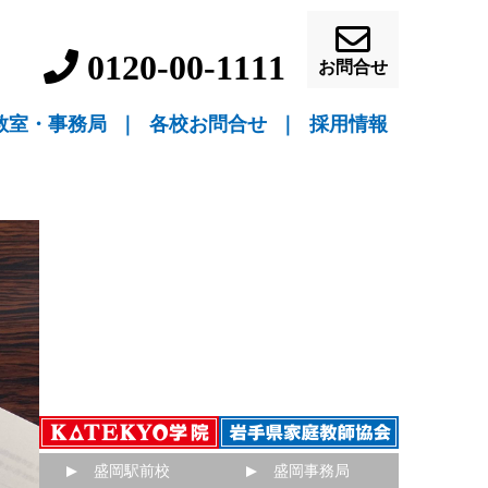
0120-00-1111
お問合せ
教室・事務局
｜
各校お問合せ
｜
採用情報
▼ 教室指導
▼ 自宅指導
盛岡駅前校（教室指導）
盛岡中ノ橋校（教室指導）
盛岡月が丘校（教室指導）
花巻吹張校（教室指導）
北上本部校（教室指導）
水沢駅前校（教室指導）
一関駅前校（教室指導）
一関桜町校（教室指導）
宮古駅前校（教室指導）
釜石校（教室指導）
盛岡事務局（自宅指導）
花巻事務局（自宅指導）
北上事務局（自宅指導）
水沢事務局（自宅指導）
一関事務局（自宅指導）
宮古事務局（自宅指導）
釜石事務局（自宅指導）
営業員・事務員募
教師募集
盛岡駅前校
盛岡事務局