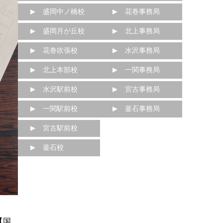
盛岡中ノ橋校
花巻事務局
盛岡月が丘校
北上事務局
花巻吹張校
水沢事務局
北上本部校
一関事務局
水沢駅前校
宮古事務局
一関駅前校
釜石事務局
宮古駅前校
釜石校
【国