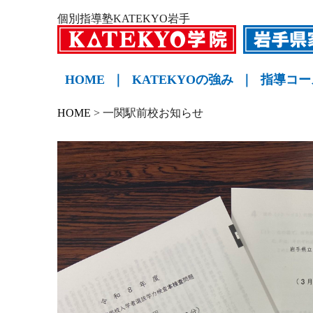
個別指導塾KATEKYO岩手
HOME
｜
KATEKYOの強み
｜
指導コー
小学生
中学生
高校生
KATE
HOME
>
一関駅前校お知らせ