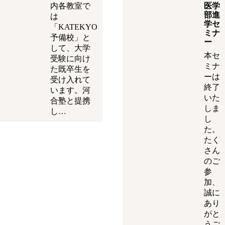
内各教室で
医学
部進
は
学セ
「KATEKYO
ミナ
予備校」と
ー
して、大学
本セ
受験に向け
ミナ
た既卒生を
ーは
受け入れて
終了
います。河
いた
合塾と提携
しま
し…
し
た。
たく
さん
のご
参
加、
誠に
あり
がと
うご