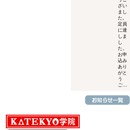
ざい
まし
た。
定員
に達
しま
し
た。
お申
込み
あり
がと
う
ご…