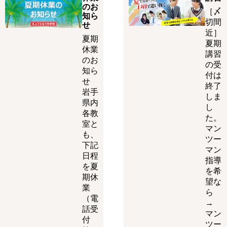
のお
［〆
知ら
切間
せ
近］
夏期
夏期
休業
講習
のお
の受
知ら
付は
せ
終了
岩手
しま
県内
し
各教
た。
室と
マン
も、
ツー
下記
マン
日程
指導
を夏
を希
期休
望な
業
ら
（電
→
話受
マン
付
ツー