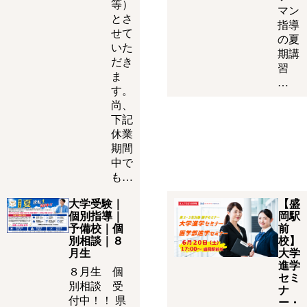
等）
マン
とさ
指導
せて
の夏
いた
期講
だき
習
ま
…
す。
尚、
下記
休業
期間
中で
も…
大学受験｜
【盛
個別指導｜
岡駅
予備校｜個
前
別相談｜８
校】
月生
大学
進学
８月生 個
セミ
別相談 受
ナ
付中！！ 県
ー・