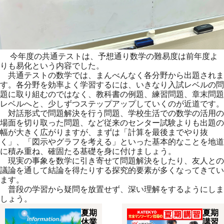
今年度の共通テストは、予想通り数学の難易度は前年度よ
りも易化という内容でした。
共通テストの数学では、まんべんなく各分野から出題されま
す。各分野を効率よく学習するには、いきなり入試レベルの問
題に取り組むのではなく、教科書の例題、練習問題、章末問題
レベルへと、少しずつステップアップしていくのが近道です。
対話形式で問題解決を行う問題、学校生活での数学の活用の
場面を切り取った問題、など従来のセンター試験よりも出題の
幅が大きく広がりますが、まずは「計算を最後までやり抜
く」、「図示やグラフを考える」といった基本的なことを地道
に積み重ね、確固たる基礎を身に付けましょう。
現実の事象を数学に引き寄せて問題解決をしたり、友人との
議論を通して結論を得たりする探究的要素が多くなってきてい
ます。
普段の学習から疑問を放置せず、深い理解をするようにしま
しょう。
夏期
夏期
休業
講習