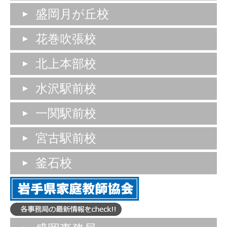
盛岡月が丘校
花巻吹張校
北上本部校
水沢駅前校
一関駅前校
宮古駅前校
釜石校