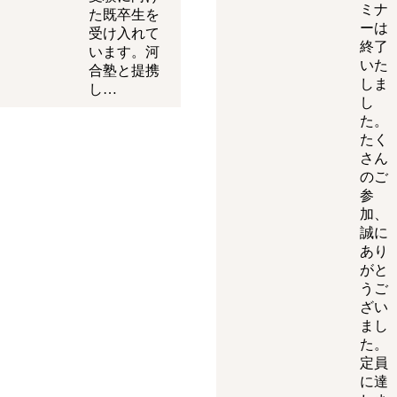
ミナ
た既卒生を
ーは
受け入れて
終了
います。河
いた
合塾と提携
しま
し…
し
た。
たく
さん
のご
参
加、
誠に
あり
がと
うご
ざい
まし
た。
定員
に達