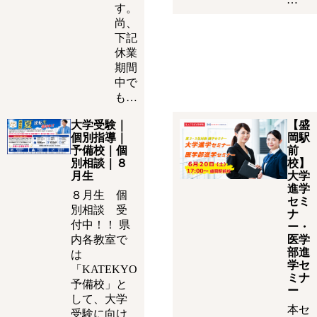
す。
尚、
下記
休業
期間
中で
も…
大学受験｜
【盛
個別指導｜
岡駅
予備校｜個
前
別相談｜８
校】
月生
大学
進学
８月生 個
セミ
別相談 受
ナ
付中！！ 県
ー・
内各教室で
医学
部進
は
学セ
「KATEKYO
ミナ
予備校」と
ー
して、大学
本セ
受験に向け