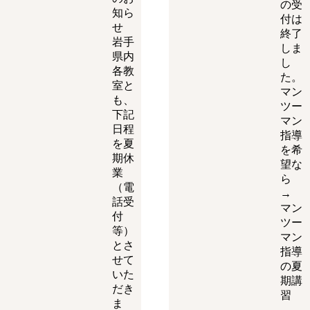
の受
知ら
付は
せ
終了
岩手
しま
県内
し
各教
た。
室と
マン
も、
ツー
下記
マン
日程
指導
を夏
を希
期休
望な
業
ら
（電
→
話受
マン
付
ツー
等）
マン
とさ
指導
せて
の夏
いた
期講
だき
習
ま
…