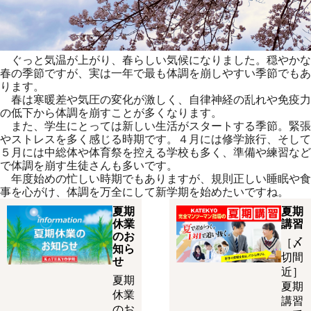
ぐっと気温が上がり、春らしい気候になりました。穏やかな
春の季節ですが、実は一年で最も体調を崩しやすい季節でもあ
ります。
春は寒暖差や気圧の変化が激しく、自律神経の乱れや免疫力
の低下から体調を崩すことが多くなります。
また、学生にとっては新しい生活がスタートする季節。緊張
やストレスを多く感じる時期です。４月には修学旅行、そして
５月には中総体や体育祭を控える学校も多く、準備や練習など
で体調を崩す生徒さんも多いです。
年度始めの忙しい時期でもありますが、規則正しい睡眠や食
事を心がけ、体調を万全にして新学期を始めたいですね。
夏期
夏期
休業
講習
のお
［〆
知ら
切間
せ
近］
夏期
夏期
休業
講習
のお