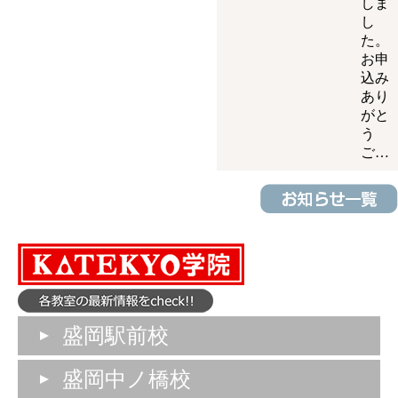
しま
し
た。
お申
込み
あり
がと
う
ご…
盛岡駅前校
盛岡中ノ橋校