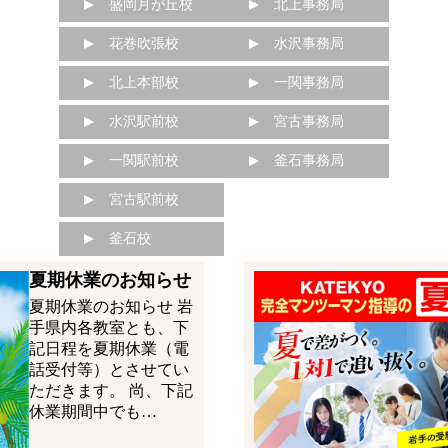
盛岡月が丘校
北上事務局
花巻吹張校
水沢事務局
北上本部校
一関事務局
水沢駅前校
宮古事務局
一関駅前校
釜石事務局
宮古駅前校
釜石校
夏期休業のお知らせ
夏期休業のお知らせ 岩
手県内各教室とも、下
記日程を夏期休業（電
話受付等）とさせてい
ただきます。 尚、下記
休業期間中でも…