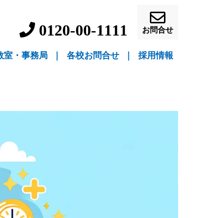
0120-00-1111
お問合せ
教室・事務局
｜
各校お問合せ
｜
採用情報
▼ 教室指導
▼ 自宅指導
盛岡駅前校（教室指導）
盛岡中ノ橋校（教室指導）
盛岡月が丘校（教室指導）
花巻吹張校（教室指導）
北上本部校（教室指導）
水沢駅前校（教室指導）
一関駅前校（教室指導）
一関桜町校（教室指導）
宮古駅前校（教室指導）
釜石校（教室指導）
盛岡事務局（自宅指導）
花巻事務局（自宅指導）
北上事務局（自宅指導）
水沢事務局（自宅指導）
一関事務局（自宅指導）
宮古事務局（自宅指導）
釜石事務局（自宅指導）
営業員・事務員募
教師募集