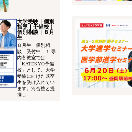
大学受験｜個別
指導｜予備校｜
個別相談｜８月
生
８月生 個別相
談 受付中！！ 県
内各教室では
「KATEKYO予備
校」として、大学
受験に向けた既卒
生を受け入れてい
ます。河合塾と提
携し…