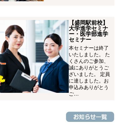
【盛岡駅前校】
大学進学セミナ
ー・医学部進学
セミナー
本セミナーは終了
いたしました。 た
くさんのご参加、
誠にありがとうご
ざいました。 定員
に達しました。お
申込みありがとう
ご…