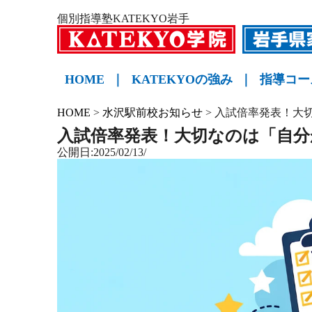
個別指導塾KATEKYO岩手
HOME
｜
KATEKYOの強み
｜
指導コー
小学生
中学生
高校生
KATE
HOME
>
水沢駅前校お知らせ
>
入試倍率発表！大
入試倍率発表！大切なのは「自
公開日:2025/02/13/