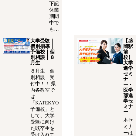
下記
休業
期間
中で
も…
大学受験｜
【盛
個別指導｜
岡駅
予備校｜個
前
別相談｜８
校】
月生
大学
進学
８月生 個
セミ
別相談 受
ナ
付中！！ 県
ー・
内各教室で
医学
部進
は
学セ
「KATEKYO
ミナ
予備校」と
ー
して、大学
本セ
受験に向け
ミナ
た既卒生を
ーは
受け入れて