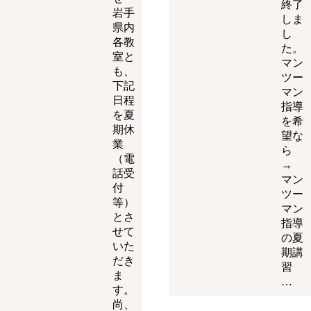
終了
岩手
しま
県内
し
各教
た。
室と
マン
も、
ツー
下記
マン
日程
指導
を夏
を希
期休
望な
業
ら
（電
→
話受
マン
付
ツー
等）
マン
とさ
指導
せて
の夏
いた
期講
だき
習
ま
…
す。
尚、