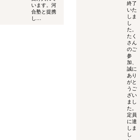
終了
います。河
いた
合塾と提携
しま
し…
し
た。
たく
さん
のご
参
加、
誠に
あり
がと
うご
ざい
まし
た。
定員
に達
しま
し