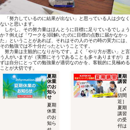
「努力しているのに結果が出ない」と思っている人は少なく
ないと思います。
しかし、その努力量はほんとうに目標に足りているでしょう
か？例えば「ワークを3回解いたのに目標の点数に届かなかっ
た」ということがあれば、それはその人のその時の実力には、
その勉強では不十分だったということです。
努力量は主観的になりがちです。よく「やり方が悪い」と言
う人がいますが（実際にそうであることも多々ありますが）ま
ずは自分にとっての勉強量が適切なのかを、客観的に見極める
ことが大切です。
夏期
夏期
休業
講習
のお
［〆
知ら
切間
せ
近］
夏期
夏期
休業
講習
のお
の受
知ら
付は
せ