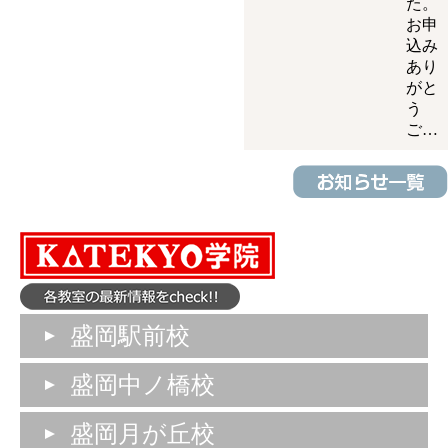
た。
お申
込み
あり
がと
う
ご…
盛岡駅前校
盛岡中ノ橋校
盛岡月が丘校