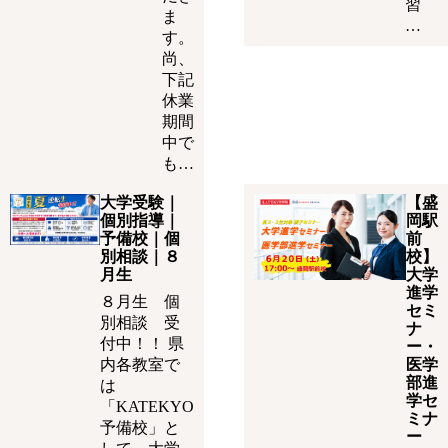
習
ま
…
す。
尚、
下記
休業
期間
中で
も…
大学受験｜
【盛
個別指導｜
岡駅
予備校｜個
前
別相談｜８
校】
月生
大学
進学
８月生 個
セミ
別相談 受
ナ
付中！！ 県
ー・
内各教室で
医学
部進
は
学セ
「KATEKYO
ミナ
予備校」と
ー