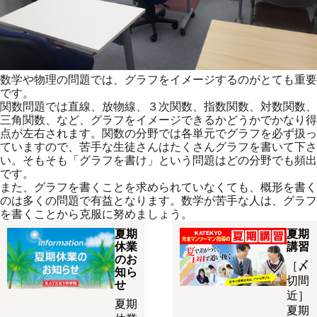
数学や物理の問題では、グラフをイメージするのがとても重要
です。
関数問題では直線、放物線、３次関数、指数関数、対数関数、
三角関数、など、グラフをイメージできるかどうかでかなり得
点が左右されます。関数の分野では各単元でグラフを必ず扱っ
ていますので、苦手な生徒さんはたくさんグラフを書いて下さ
い。そもそも「グラフを書け」という問題はどの分野でも頻出
です。
また、グラフを書くことを求められていなくても、概形を書く
のは多くの問題で有益となります。数学が苦手な人は、グラフ
を書くことから克服に努めましょう。
夏期
夏期
休業
講習
のお
［〆
知ら
切間
せ
近］
夏期
夏期