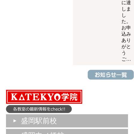
に達
しま
し
た。
お申
込み
あり
がと
う
ご…
盛岡駅前校