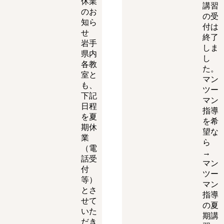
休業
講習
のお
の受
知ら
付は
せ
終了
岩手
しま
県内
し
各教
た。
室と
マン
も、
ツー
下記
マン
日程
指導
を夏
を希
期休
望な
業
ら
（電
→
話受
マン
付
ツー
等）
マン
とさ
指導
せて
の夏
いた
期講
だき