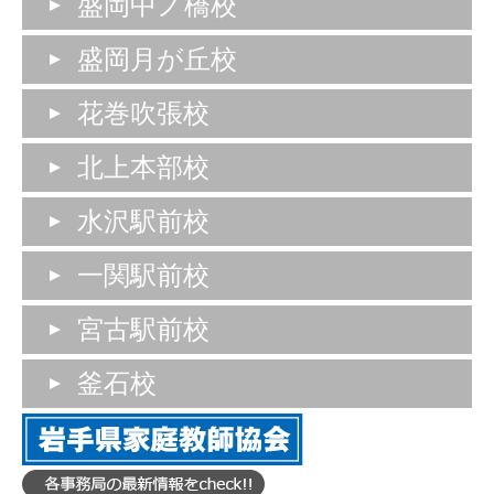
盛岡中ノ橋校
盛岡月が丘校
花巻吹張校
北上本部校
水沢駅前校
一関駅前校
宮古駅前校
釜石校