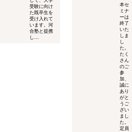
して、大学
本セ
受験に向け
ミナ
た既卒生を
ーは
受け入れて
終了
います。河
いた
合塾と提携
しま
し…
し
た。
たく
さん
のご
参
加、
誠に
あり
がと
うご
ざい
まし
た。
定員