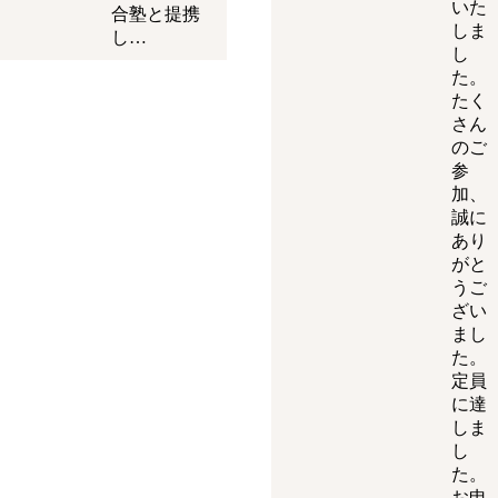
いた
合塾と提携
しま
し…
し
た。
たく
さん
のご
参
加、
誠に
あり
がと
うご
ざい
まし
た。
定員
に達
しま
し
た。
お申