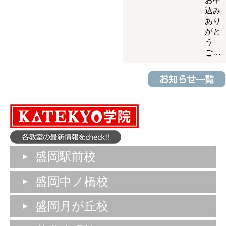
込み
あり
がと
う
ご…
盛岡駅前校
盛岡中ノ橋校
盛岡月が丘校