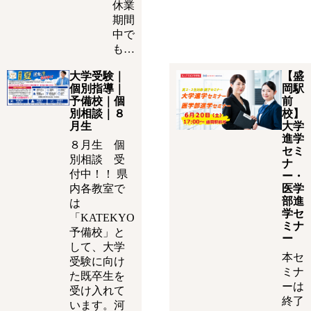
休業
期間
中で
も…
大学受験｜
【盛
個別指導｜
岡駅
予備校｜個
前
別相談｜８
校】
月生
大学
進学
８月生 個
セミ
別相談 受
ナ
付中！！ 県
ー・
内各教室で
医学
部進
は
学セ
「KATEKYO
ミナ
予備校」と
ー
して、大学
本セ
受験に向け
ミナ
た既卒生を
ーは
受け入れて
終了
います。河