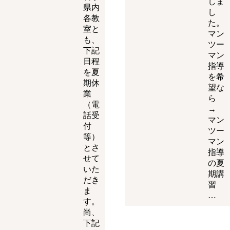
しま
県内
し
各教
た。
室と
マン
も、
ツー
下記
マン
日程
指導
を夏
を希
期休
望な
業
ら
（電
→
話受
マン
付
ツー
等）
マン
とさ
指導
せて
の夏
いた
期講
だき
習
ま
…
す。
尚、
下記