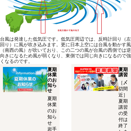
台風は発達した低気圧です。低気圧周辺では、反時計回り（左
回り）に風が吹き込みます。更に日本上空には台風を動かす風
（南西の風）が吹いており、この二つの風が台風の西側では逆
向きになるため風が弱くなり、東側では同じ向きになるので強
くなるのです。
夏期
夏期
休業
講習
のお
［〆
知ら
切間
せ
近］
夏期
夏期
休業
講習
のお
の受
知ら
付は
せ
終了
岩手