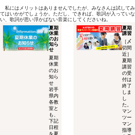
私にはメリットはありませんでしたが、みなさんは試してみ
てはいかがでしょうか。ただし、できれば、歌詞が入っていな
い、歌詞が思い浮かばない音楽にしてくださいね。
夏期
夏期
休業
講習
のお
［〆
知ら
切間
せ
近］
夏期
夏期
休業
講習
のお
の受
知ら
付は
せ
終了
岩手
しま
県内
し
各教
た。
室と
マン
も、
ツー
下記
マン
日程
指導
を夏