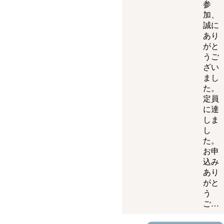
参
加、
誠に
あり
がと
うご
ざい
まし
た。
定員
に達
しま
し
た。
お申
込み
あり
がと
う
ご…