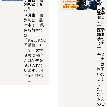
予備校｜個
前
別相談｜８
校】
月生
大学
進学
８月生 個
セミ
別相談 受
ナ
付中！！ 県
ー・
内各教室で
医学
部進
は
学セ
「KATEKYO
ミナ
予備校」と
ー
して、大学
本セ
受験に向け
ミナ
た既卒生を
ーは
受け入れて
終了
います。河
いた
合塾と提携
しま
し…
し
た。
たく
さん
のご