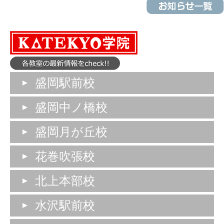
盛岡駅前校
盛岡中ノ橋校
盛岡月が丘校
花巻吹張校
北上本部校
水沢駅前校