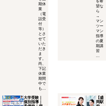
を希
期休
望な
業
ら
（電
→
話受
マン
付
ツー
等）
マン
とさ
指導
せて
の夏
いた
期講
だき
習
ま
…
す。
尚、
下記
休業
期間
中で
も…
大学受験｜
【盛
個別指導｜
岡駅