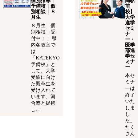
個別指導｜
岡駅
予備校｜個
前
別相談｜８
校】
月生
大学
進学
８月生 個
セミ
別相談 受
ナ
付中！！ 県
ー・
内各教室で
医学
部進
は
学セ
「KATEKYO
ミナ
予備校」と
ー
して、大学
本セ
受験に向け
ミナ
た既卒生を
ーは
受け入れて
終了
います。河
いた
合塾と提携
しま
し…
し
た。
たく
さん