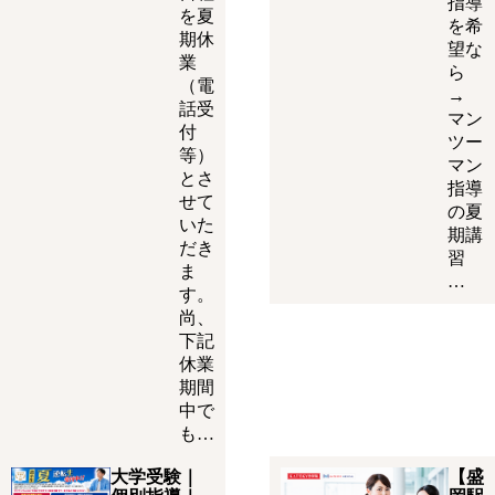
指導
を夏
を希
期休
望な
業
ら
（電
→
話受
マン
付
ツー
等）
マン
とさ
指導
せて
の夏
いた
期講
だき
習
ま
…
す。
尚、
下記
休業
期間
中で
も…
大学受験｜
【盛