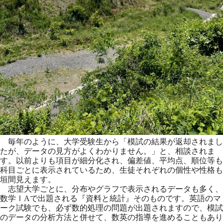
毎年のように、大学受験生から「模試の結果が返却されまし
たが、データの見方がよくわかりません。」と、相談されま
す。以前よりも項目が細分化され、偏差値、平均点、順位等も
科目ごとに表示されているため、生徒それぞれの個性や性格も
垣間見えます。
志望大学ごとに、分布やグラフで表示されるデータも多く、
数学ⅠAで出題される『資料と統計』そのものです。英語のマ
ーク試験でも、必ず数的処理の問題が出題されますので、模試
のデータの分析方法と併せて、数英の指導を進めることもあり