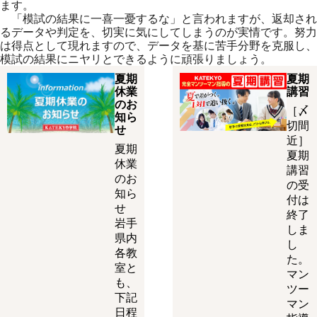
ます。
「模試の結果に一喜一憂するな」と言われますが、返却され
るデータや判定を、切実に気にしてしまうのが実情です。努力
は得点として現れますので、データを基に苦手分野を克服し、
模試の結果にニヤリとできるように頑張りましょう。
夏期
夏期
休業
講習
のお
［〆
知ら
切間
せ
近］
夏期
夏期
休業
講習
のお
の受
知ら
付は
せ
終了
岩手
しま
県内
し
各教
た。
室と
マン
も、
ツー
下記
マン
日程