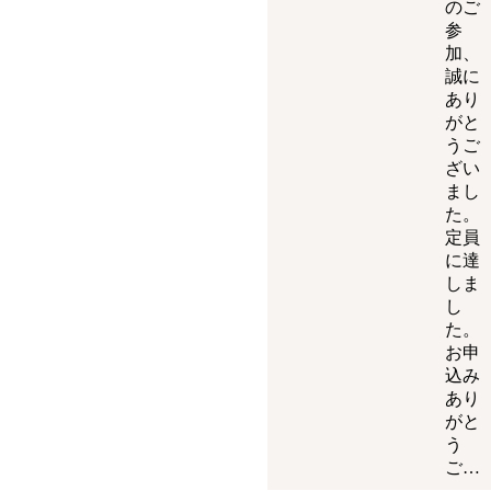
のご
参
加、
誠に
あり
がと
うご
ざい
まし
た。
定員
に達
しま
し
た。
お申
込み
あり
がと
う
ご…