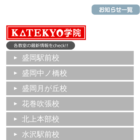
盛岡駅前校
盛岡中ノ橋校
盛岡月が丘校
花巻吹張校
北上本部校
水沢駅前校