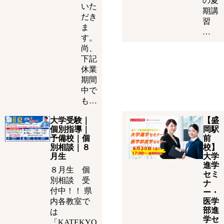
の夏
いた
期講
だき
習
ま
…
す。
尚、
下記
休業
期間
中で
も…
大学受験｜
【盛
個別指導｜
岡駅
予備校｜個
前
別相談｜８
校】
月生
大学
進学
８月生 個
セミ
別相談 受
ナ
付中！！ 県
ー・
内各教室で
医学
部進
は
学セ
「KATEKYO