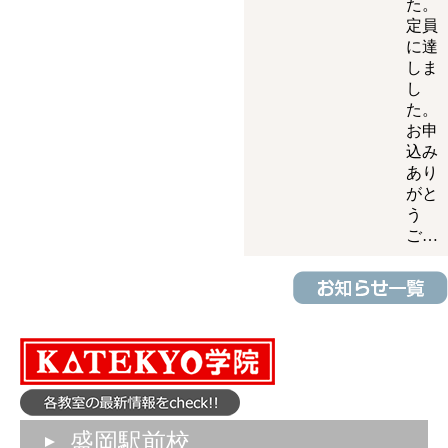
た。
定員
に達
しま
し
た。
お申
込み
あり
がと
う
ご…
盛岡駅前校