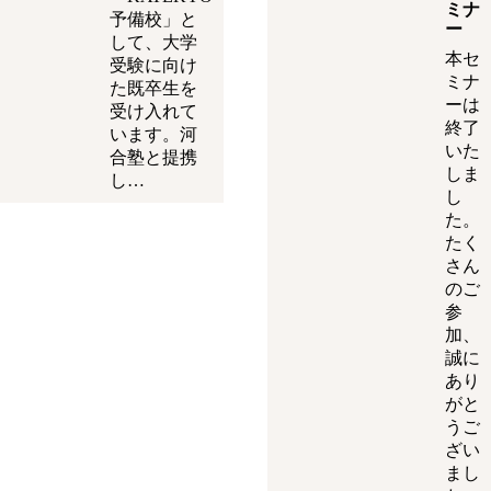
ミナ
予備校」と
ー
して、大学
本セ
受験に向け
ミナ
た既卒生を
ーは
受け入れて
終了
います。河
いた
合塾と提携
しま
し…
し
た。
たく
さん
のご
参
加、
誠に
あり
がと
うご
ざい
まし