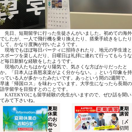
先日、短期留学に行った生徒さんがいました。初めての海外
でしたが、一人で飛行機を乗り換えたり、搭乗手続きをしたり
して、かなり度胸が付いたようです。
現地でもほぼ毎日パーティに招待されたり、地元の学生達と
スポーツを楽しんだり、日曜日は礼拝に連れて行ってもらうな
ど毎日新鮮な経験をしたようです。
現地の人たちはかなり陽気で、気さくな方ばかりだったと
か。「日本人は喜怒哀楽がよく分からない。」という印象を持
っている人が多かったみたいです。あっという間の2週間で、
早速「帰国ロス」を味わっています。大学生になったら長期の
語学留学を目指すとのことです。
KATEKYOにも留学経験の先生がいますので、ぜひ話を聞い
てみて下さいね。
夏期
夏期
休業
講習
のお
［〆
知ら
切間
せ