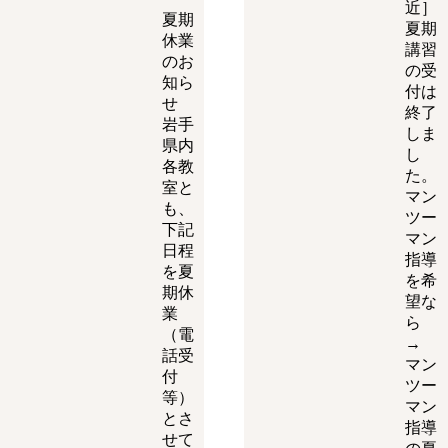
近］
夏期
夏期
休業
講習
のお
の受
知ら
付は
せ
終了
岩手
しま
県内
し
各教
た。
室と
マン
も、
ツー
下記
マン
日程
指導
を夏
を希
期休
望な
業
ら
（電
→
話受
マン
付
ツー
等）
マン
とさ
指導
せて