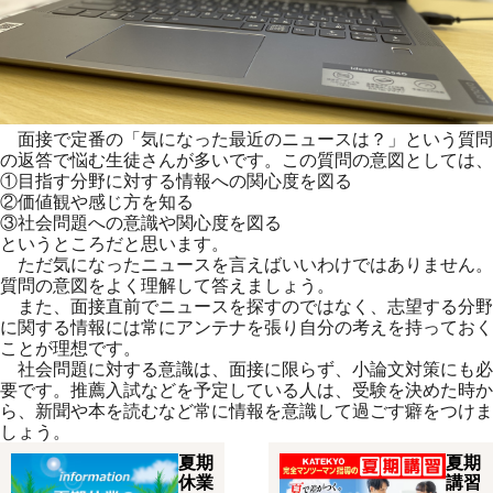
面接で定番の「気になった最近のニュースは？」という質問
の返答
で悩む生徒さんが多いです。この質問の意図としては、
①目指す分野に対する情報への関心度を図る
②価値観や感じ方を知る
③社会問題への意識や関心度を図る
というところだと思います。
ただ気になったニュースを言えばいいわけではありません。
質問の
意図をよく理解して答えましょう。
また、面接直前でニュースを探すのではなく、志望する分野
に関す
る情報には常にアンテナを張り自分の考えを持っておく
ことが理想
です。
社会問題に対する意識は、面接に限らず、小論文対策にも必
要です
。推薦入試などを予定している人は、受験を決めた時か
ら、新聞や
本を読むなど常に情報を意識して過ごす癖をつけま
しょう。
夏期
夏期
休業
講習