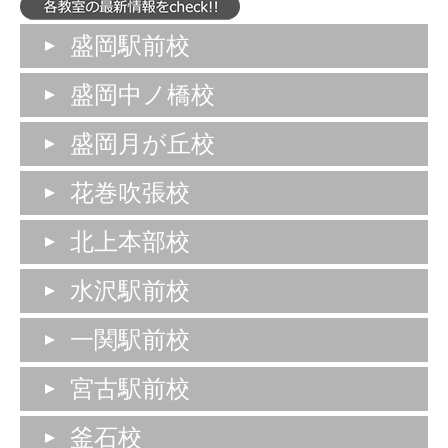
盛岡駅前校
盛岡中ノ橋校
盛岡月が丘校
花巻吹張校
北上本部校
水沢駅前校
一関駅前校
宮古駅前校
釜石校