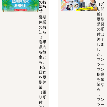
のお
［〆
知ら
切間
せ
近］
夏期
夏期
休業
講習
のお
の受
知ら
付は
せ
終了
岩手
しま
県内
し
各教
た。
室と
マン
も、
ツー
下記
マン
日程
指導
を夏
を希
期休
望な
業
ら
（電
→
話受
マン
付
ツー