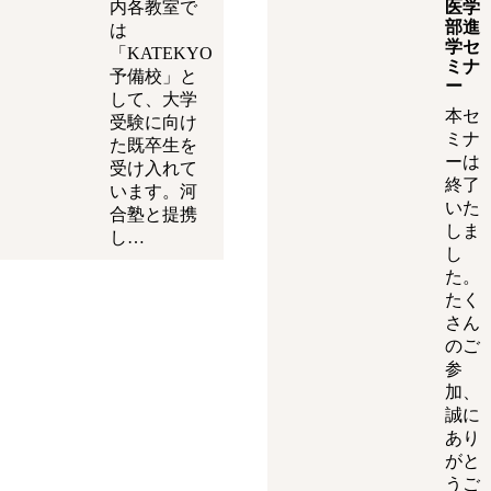
内各教室で
医学
部進
は
学セ
「KATEKYO
ミナ
予備校」と
ー
して、大学
本セ
受験に向け
ミナ
た既卒生を
ーは
受け入れて
終了
います。河
いた
合塾と提携
しま
し…
し
た。
たく
さん
のご
参
加、
誠に
あり
がと
うご