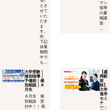
等）
マン
とさ
指導
せて
の夏
いた
期講
だき
習
ま
…
す。
尚、
下記
休業
期間
中で
も…
大学受験｜
【盛
個別指導｜
岡駅
予備校｜個
前
別相談｜８
校】
月生
大学
進学
８月生 個
セミ
別相談 受
ナ
付中！！ 県
ー・