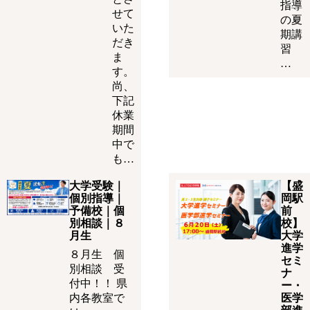
指導
せて
の夏
いた
期講
だき
習
ま
…
す。
尚、
下記
休業
期間
中で
も…
大学受験｜
【盛
個別指導｜
岡駅
予備校｜個
前
別相談｜８
校】
月生
大学
進学
８月生 個
セミ
別相談 受
ナ
付中！！ 県
ー・
内各教室で
医学