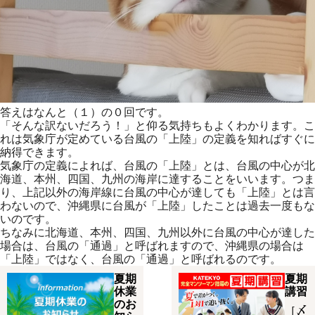
答えはなんと（１）の０回です。
「そんな訳ないだろう！」と仰る気持ちもよくわかります。こ
れは気象庁が定めている台風の「上陸」の定義を知ればすぐに
納得できます。
気象庁の定義によれば、台風の「上陸」とは、台風の中心が北
海道、本州、四国、九州の海岸に達することをいいます。つま
り、上記以外の海岸線に台風の中心が達しても「上陸」とは言
わないので、沖縄県に台風が「上陸」したことは過去一度もな
いのです。
ちなみに北海道、本州、四国、九州以外に台風の中心が達した
場合は、台風の「通過」と呼ばれますので、沖縄県の場合は
「上陸」ではなく、台風の「通過」と呼ばれるのです。
夏期
夏期
休業
講習
のお
［〆