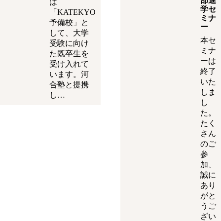
部進
は
学セ
「KATEKYO
ミナ
予備校」と
ー
して、大学
本セ
受験に向け
ミナ
た既卒生を
ーは
受け入れて
終了
います。河
いた
合塾と提携
しま
し…
し
た。
たく
さん
のご
参
加、
誠に
あり
がと
うご
ざい