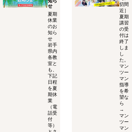
知ら
切間
せ
近］
夏期
夏期
休業
講習
のお
の受
知ら
付は
せ
終了
岩手
しま
県内
し
各教
た。
室と
マン
も、
ツー
下記
マン
日程
指導
を夏
を希
期休
望な
業
ら
（電
→
話受
マン
付
ツー
等）
マン
とさ