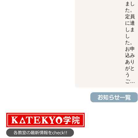
まし
た。
定員
に達
しま
し
た。
お申
込み
あり
がと
う
ご…