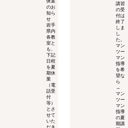
休業
講習
のお
の受
知ら
付は
せ
終了
岩手
しま
県内
し
各教
た。
室と
マン
も、
ツー
下記
マン
日程
指導
を夏
を希
期休
望な
業
ら
（電
→
話受
マン
付
ツー
等）
マン
とさ
指導
せて
の夏
いた
期講
だき