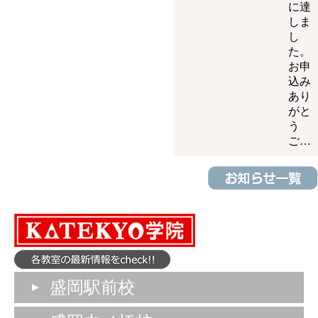
に達
しま
し
た。
お申
込み
あり
がと
う
ご…
盛岡駅前校