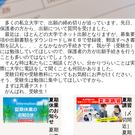
多くの私立大学で、出願の締め切りが迫っています。先日、
保護者の方から、出願について質問を受けました。
最近は、ほとんどの大学でネット出願となりますが、募集要
項や出願書類をダウンロードしＷＥＢで登録後、郵送すべき書
類を記入し、、、となかなかの手続きです。我が子（受験生）
には勉強していてほしいので、保護者の方が出願手続きを行う
ことも多いのではないでしょうか。
そんな時は私たちにご相談ください。分かりづらいことは実
際に大学に電話をして聞くことも何回かありました。
受験日程や受験教科についてもお気軽にお声がけください。
そう、受験生は勉強に集中してほしいですから。
まずは共通テスト！
がんばれ、受験生！
夏期
夏期
休業
講習
のお
［〆
知ら
切間
せ
近］
夏期
夏期