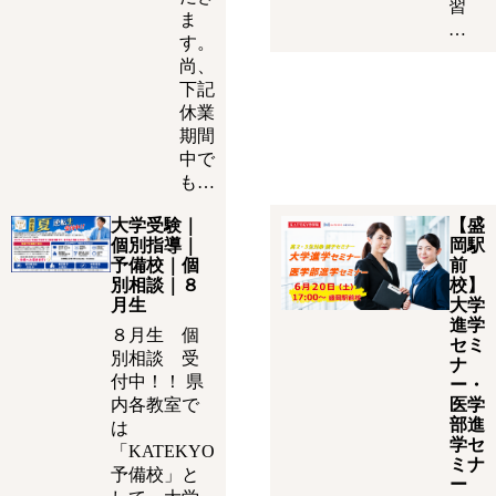
習
ま
…
す。
尚、
下記
休業
期間
中で
も…
大学受験｜
【盛
個別指導｜
岡駅
予備校｜個
前
別相談｜８
校】
月生
大学
進学
８月生 個
セミ
別相談 受
ナ
付中！！ 県
ー・
内各教室で
医学
部進
は
学セ
「KATEKYO
ミナ
予備校」と
ー