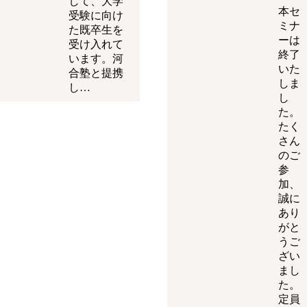
して、大学
本セ
受験に向け
ミナ
た既卒生を
ーは
受け入れて
終了
います。河
いた
合塾と提携
しま
し…
し
た。
たく
さん
のご
参
加、
誠に
あり
がと
うご
ざい
まし
た。
定員