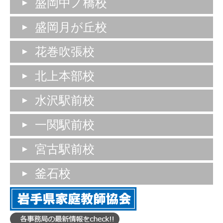
盛岡中ノ橋校
盛岡月が丘校
花巻吹張校
北上本部校
水沢駅前校
一関駅前校
宮古駅前校
釜石校