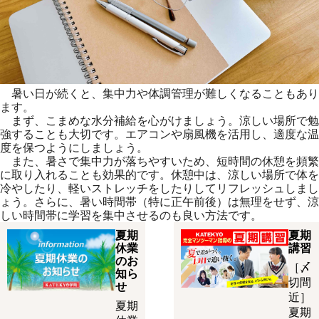
暑い日が続くと、集中力や体調管理が難しくなることもあり
ます。
まず、こまめな水分補給を心がけましょう。涼しい場所で勉
強することも大切です。エアコンや扇風機を活用し、適度な温
度を保つようにしましょう。
また、暑さで集中力が落ちやすいため、短時間の休憩を頻繁
に取り入れることも効果的です。休憩中は、涼しい場所で体を
冷やしたり、軽いストレッチをしたりしてリフレッシュしまし
ょう。さらに、暑い時間帯（特に正午前後）は無理をせず、涼
しい時間帯に学習を集中させるのも良い方法です。
夏期
夏期
休業
講習
のお
［〆
知ら
切間
せ
近］
夏期
夏期