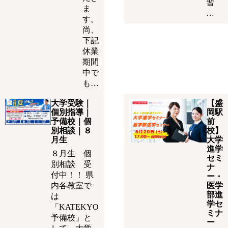
習
ま
…
す。
尚、
下記
休業
期間
中で
も…
大学受験｜
【盛
個別指導｜
岡駅
予備校｜個
前
別相談｜８
校】
月生
大学
進学
８月生 個
セミ
別相談 受
ナ
付中！！ 県
ー・
内各教室で
医学
部進
は
学セ
「KATEKYO
ミナ
予備校」と
ー