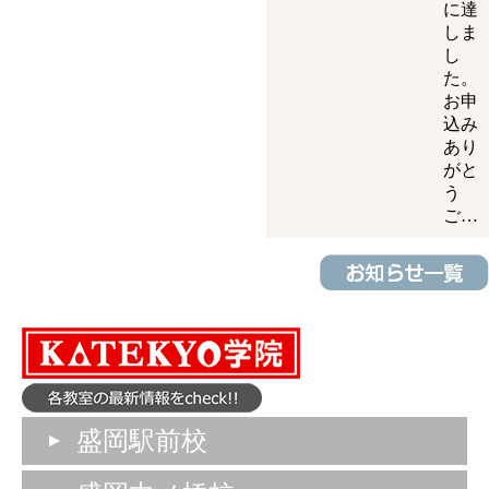
に達
しま
し
た。
お申
込み
あり
がと
う
ご…
盛岡駅前校