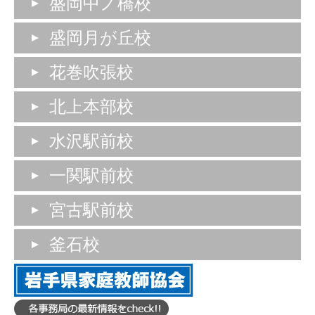
盛岡中ノ橋校
盛岡月が丘校
花巻吹張校
北上本部校
水沢駅前校
一関駅前校
宮古駅前校
釜石校