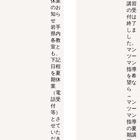
休業
講習
のお
の受
知ら
付は
せ
終了
岩手
しま
県内
し
各教
た。
室と
マン
も、
ツー
下記
マン
日程
指導
を夏
を希
期休
望な
業
ら
（電
→
話受
マン
付
ツー
等）
マン
とさ
指導
せて
の夏
いた
期講
だき