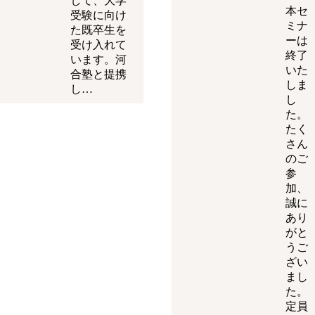
して、大学
本セ
受験に向け
ミナ
た既卒生を
ーは
受け入れて
終了
います。河
いた
合塾と提携
しま
し…
し
た。
たく
さん
のご
参
加、
誠に
あり
がと
うご
ざい
まし
た。
定員