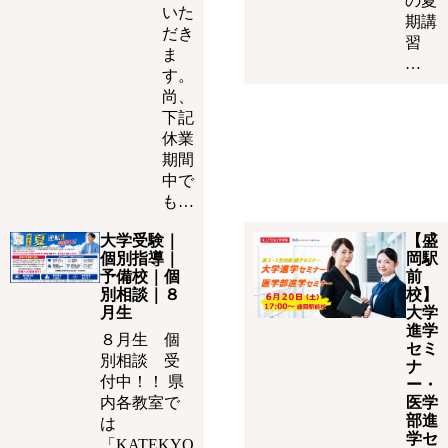
の夏
いた
期講
だき
習
ま
…
す。
尚、
下記
休業
期間
中で
も…
大学受験｜
【盛
個別指導｜
岡駅
予備校｜個
前
別相談｜８
校】
月生
大学
進学
８月生 個
セミ
別相談 受
ナ
付中！！ 県
ー・
内各教室で
医学
部進
は
学セ
「KATEKYO