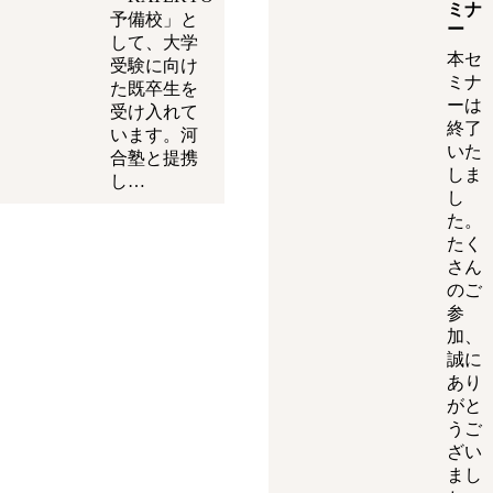
ミナ
予備校」と
ー
して、大学
本セ
受験に向け
ミナ
た既卒生を
ーは
受け入れて
終了
います。河
いた
合塾と提携
しま
し…
し
た。
たく
さん
のご
参
加、
誠に
あり
がと
うご
ざい
まし