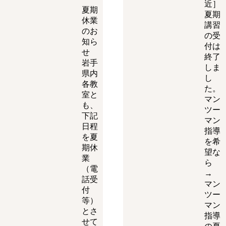
近］
夏期
夏期
休業
講習
のお
の受
知ら
付は
せ
終了
岩手
しま
県内
し
各教
た。
室と
マン
も、
ツー
下記
マン
日程
指導
を夏
を希
期休
望な
業
ら
（電
→
話受
マン
付
ツー
等）
マン
とさ
指導
せて