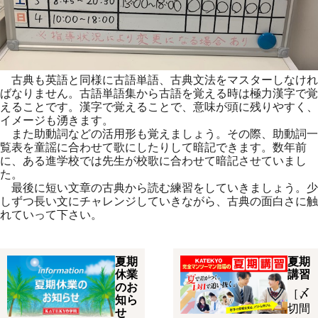
古典も英語と同様に古語単語、古典文法をマスターしなけれ
ばなりません。古語単語集から古語を覚える時は極力漢字で覚
えることです。漢字で覚えることで、意味が頭に残りやすく、
イメージも湧きます。
また助動詞などの活用形も覚えましょう。その際、助動詞一
覧表を童謡に合わせて歌にしたりして暗記できます。数年前
に、ある進学校では先生が校歌に合わせて暗記させていまし
た。
最後に短い文章の古典から読む練習をしていきましょう。少
しずつ長い文にチャレンジしていきながら、古典の面白さに触
れていって下さい。
夏期
夏期
休業
講習
のお
［〆
知ら
切間
せ