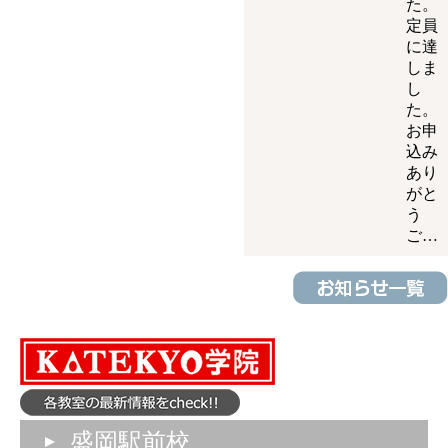
た。
定員
に達
しま
し
た。
お申
込み
あり
がと
う
ご…
盛岡駅前校