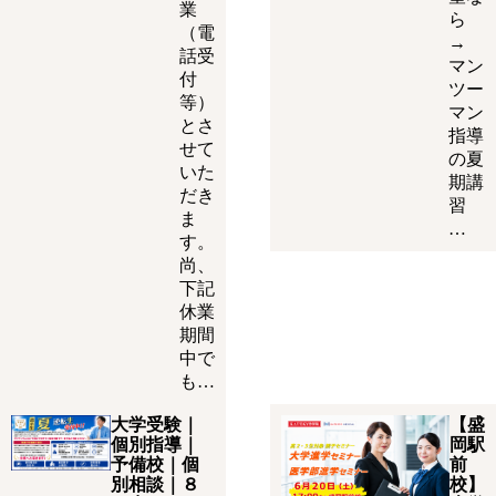
業
ら
（電
→
話受
マン
付
ツー
等）
マン
とさ
指導
せて
の夏
いた
期講
だき
習
ま
…
す。
尚、
下記
休業
期間
中で
も…
大学受験｜
【盛
個別指導｜
岡駅
予備校｜個
前
別相談｜８
校】