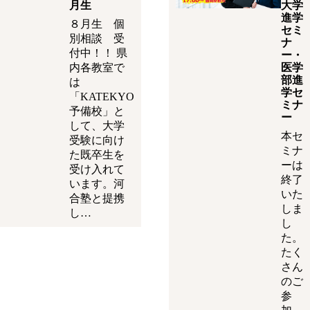
月生
大学
進学
８月生 個
セミ
別相談 受
ナ
付中！！ 県
ー・
内各教室で
医学
部進
は
学セ
「KATEKYO
ミナ
予備校」と
ー
して、大学
本セ
受験に向け
ミナ
た既卒生を
ーは
受け入れて
終了
います。河
いた
合塾と提携
しま
し…
し
た。
たく
さん
のご
参