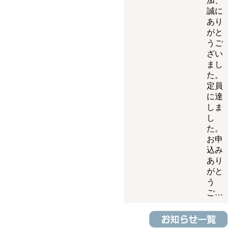
加、
誠に
あり
がと
うご
ざい
まし
た。
定員
に達
しま
し
た。
お申
込み
あり
がと
う
ご…