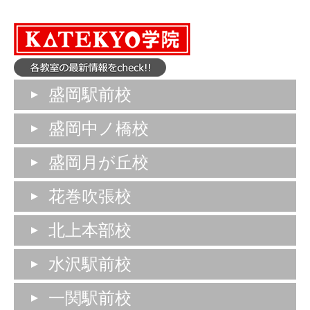
盛岡駅前校
盛岡中ノ橋校
盛岡月が丘校
花巻吹張校
北上本部校
水沢駅前校
一関駅前校