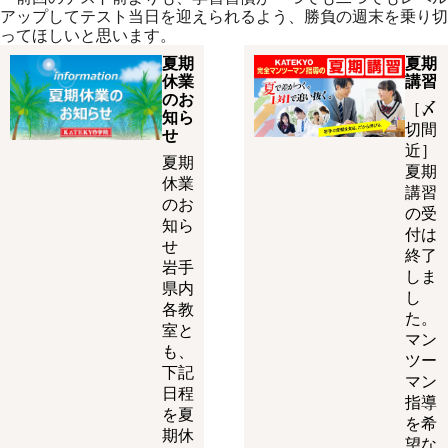
アップしてテスト当日を迎えられるよう、勝負の週末を乗り切
ってほしいと思います。
夏期
夏期
休業
講習
のお
［〆
知ら
切間
せ
近］
夏期
夏期
休業
講習
のお
の受
知ら
付は
せ
終了
岩手
しま
県内
し
各教
た。
室と
マン
も、
ツー
下記
マン
日程
指導
を夏
を希
期休
望な