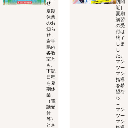
切間
せ
近］
夏期
夏期
休業
講習
のお
の受
知ら
付は
せ
終了
岩手
しま
県内
し
各教
た。
室と
マン
も、
ツー
下記
マン
日程
指導
を夏
を希
期休
望な
業
ら
（電
→
話受
マン
付
ツー
等）
マン
とさ
指導