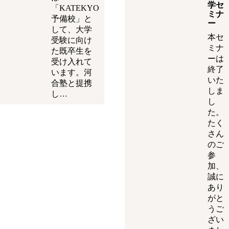
学セ
「KATEKYO
ミナ
予備校」と
ー
して、大学
本セ
受験に向け
ミナ
た既卒生を
ーは
受け入れて
終了
います。河
いた
合塾と提携
しま
し…
し
た。
たく
さん
のご
参
加、
誠に
あり
がと
うご
ざい