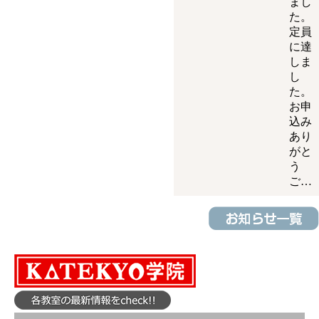
まし
た。
定員
に達
しま
し
た。
お申
込み
あり
がと
う
ご…