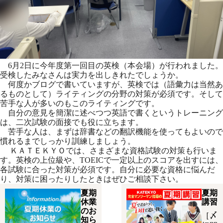
6月2日に今年度第一回目の英検（本会場）が行われました。
受検
したみなさんは実力を出しきれたでしょうか。
何度かブログで書いていますが、英検では（語彙力は当然あ
るもの
として）ライティングの分野の対策が必須です。そして
苦手な人が
多いのもこのライティングです。
自分の意見を簡潔に述べつつ英語で書くというトレーニング
は、二
次試験の面接でも役に立ちます。
苦手な人は、まずは辞書などの翻訳機能を使ってもよいので
慣れる
までしっかり訓練しましょう。
ＫＡＴＥＫＹＯでは、さまざまな資格試験の対策も行いま
す。英検
の上位級や、TOEICで一定以上のスコアを出すには、
各試験に
合った対策が必須です。自分に必要な資格に悩んだ
り、対策に困っ
たりしたときはぜひご相談下さい。
夏期
夏期
休業
講習
のお
［〆
知ら