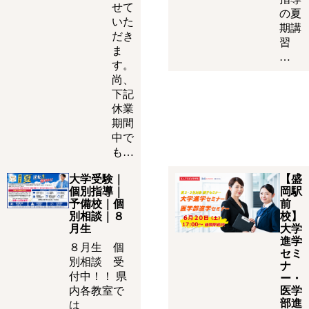
せて
の夏
いた
期講
だき
習
ま
…
す。
尚、
下記
休業
期間
中で
も…
大学受験｜
【盛
個別指導｜
岡駅
予備校｜個
前
別相談｜８
校】
月生
大学
進学
８月生 個
セミ
別相談 受
ナ
付中！！ 県
ー・
内各教室で
医学
部進
は