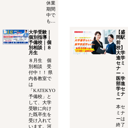
休業
期間
中で
も…
大学受験｜
【盛
個別指導｜
岡駅
予備校｜個
前
別相談｜８
校】
月生
大学
進学
８月生 個
セミ
別相談 受
ナ
付中！！ 県
ー・
内各教室で
医学
部進
は
学セ
「KATEKYO
ミナ
予備校」と
ー
して、大学
本セ
受験に向け
ミナ
た既卒生を
ーは
受け入れて
終了
います。河