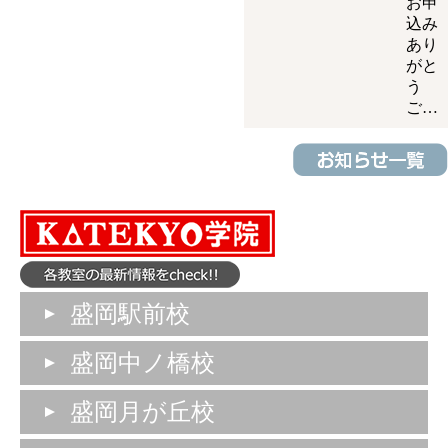
お申
込み
あり
がと
う
ご…
盛岡駅前校
盛岡中ノ橋校
盛岡月が丘校