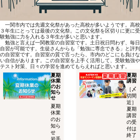
一関市内では先週文化祭があった高校が多いようです。高校
３年生にとっては最後の文化祭。この文化祭を区切りに更に受
験勉強に力を入れる３年生が多いと思います。
勉強と言えば一関教室の自習室です。土日祝日問わず、毎日
自習が可能です。生徒さんからも「勉強に専念できる」と評判
の自習室です。自習室の質で言ったら、市内のどこにも負けな
い自信があります。この自習室を上手く活用して、受験勉強や
テスト対策、日々の学習を進めてもらえればと思います。
夏期
夏期
休業
講習
のお
［〆
知ら
切間
せ
近］
夏期
夏期
休業
講習
のお
の受
知ら
付は
せ
終了
岩手