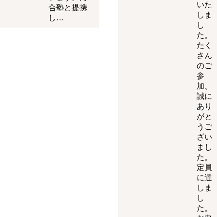
いた
合塾と提携
しま
し…
し
た。
たく
さん
のご
参
加、
誠に
あり
がと
うご
ざい
まし
た。
定員
に達
しま
し
た。