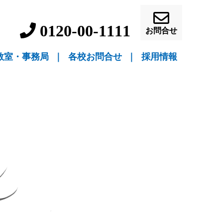
0120-00-1111
お問合せ
教室・事務局
｜
各校お問合せ
｜
採用情報
▼ 教室指導
▼ 自宅指導
盛岡駅前校（教室指導）
盛岡中ノ橋校（教室指導）
盛岡月が丘校（教室指導）
花巻吹張校（教室指導）
北上本部校（教室指導）
水沢駅前校（教室指導）
一関駅前校（教室指導）
一関桜町校（教室指導）
宮古駅前校（教室指導）
釜石校（教室指導）
盛岡事務局（自宅指導）
花巻事務局（自宅指導）
北上事務局（自宅指導）
水沢事務局（自宅指導）
一関事務局（自宅指導）
宮古事務局（自宅指導）
釜石事務局（自宅指導）
営業員・事務員募
教師募集