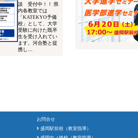
談 受付中！！ 県
内各教室では
「KATEKYO予備
校」として、大学
受験に向けた既卒
生を受け入れてい
ます。河合塾と提
携し…
お問合せ
盛岡駅前校（教室指導）
盛岡中ノ橋校（教室指導）