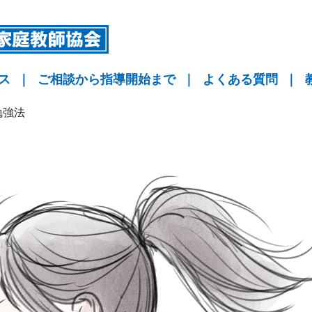
ス
｜
ご相談から指導開始まで
｜
よくある質問
｜
指導
指導
指導
KYO予備校
勉強法