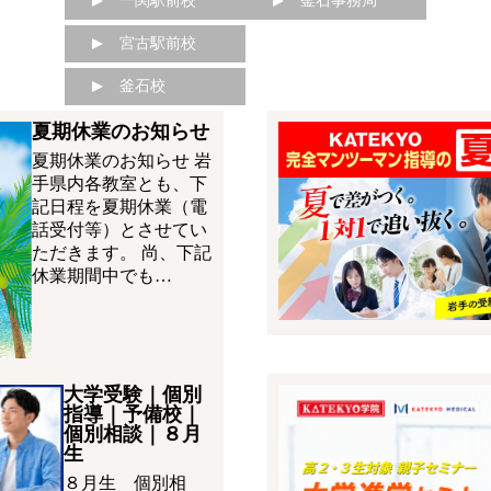
一関駅前校
釜石事務局
宮古駅前校
釜石校
夏期休業のお知らせ
夏期休業のお知らせ 岩
手県内各教室とも、下
記日程を夏期休業（電
話受付等）とさせてい
ただきます。 尚、下記
休業期間中でも…
大学受験｜個別
指導｜予備校｜
個別相談｜８月
生
８月生 個別相