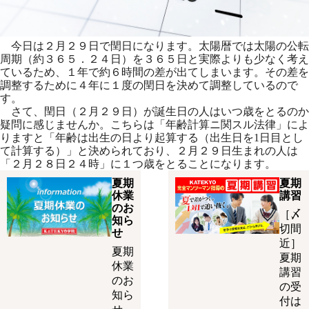
今日は２月２９日で閏日になります。太陽暦では太陽の公転
周期（約３６５．２４日）を３６５日と実際よりも少なく考え
ているため、１年で約６時間の差が出てしまいます。その差を
調整するために４年に１度の閏日を決めて調整しているので
す。
さて、閏日（２月２９日）が誕生日の人はいつ歳をとるのか
疑問に感じませんか。こちらは「年齢計算ニ関スル法律」によ
りますと「年齢は出生の日より起算する（出生日を1日目とし
て計算する）」と決められており、２月２９日生まれの人は
「２月２８日２４時」に１つ歳をとることになります。
夏期
夏期
休業
講習
のお
［〆
知ら
切間
せ
近］
夏期
夏期
休業
講習
のお
の受
知ら
付は