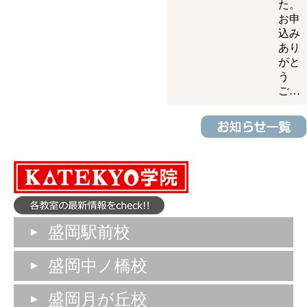
た。
お申
込み
あり
がと
う
ご…
盛岡駅前校
盛岡中ノ橋校
盛岡月が丘校