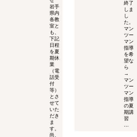
せ
終了
岩手
しま
県内
し
各教
た。
室と
マン
も、
ツー
下記
マン
日程
指導
を夏
を希
期休
望な
業
ら
（電
→
話受
マン
付
ツー
等）
マン
とさ
指導
せて
の夏
いた
期講
だき
習
ま
…
す。
尚、