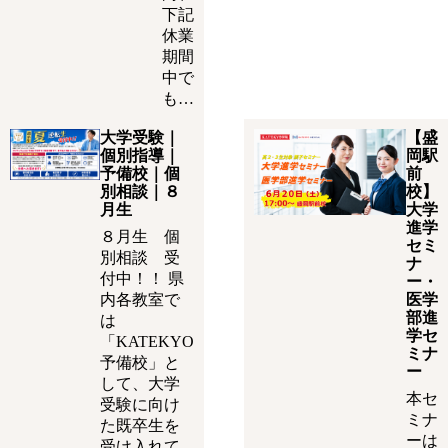
下記
休業
期間
中で
も…
大学受験｜
【盛
個別指導｜
岡駅
予備校｜個
前
別相談｜８
校】
月生
大学
進学
８月生 個
セミ
別相談 受
ナ
付中！！ 県
ー・
内各教室で
医学
部進
は
学セ
「KATEKYO
ミナ
予備校」と
ー
して、大学
本セ
受験に向け
ミナ
た既卒生を
ーは
受け入れて