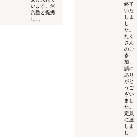
終了
います。河
いた
合塾と提携
しま
し…
し
た。
たく
さん
のご
参
加、
誠に
あり
がと
うご
ざい
まし
た。
定員
に達
しま
し