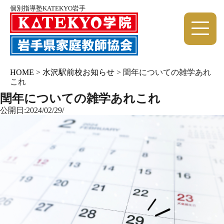
個別指導塾KATEKYO岩手
HOME
>
水沢駅前校お知らせ
>
閏年についての雑学あれ
これ
閏年についての雑学あれこれ
公開日:2024/02/29/