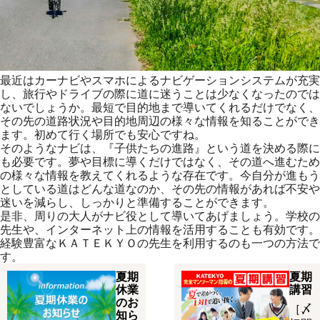
最近はカーナビやスマホによるナビゲーションシステムが充実
し、旅行やドライブの際に道に迷うことは少なくなったのでは
ないでしょうか。最短で目的地まで導いてくれるだけでなく、
その先の道路状況や目的地周辺の様々な情報を知ることができ
ます。初めて行く場所でも安心ですね。
そのようなナビは、『子供たちの進路』という道を決める際に
も必要です。夢や目標に導くだけではなく、その道へ進むため
の様々な情報を教えてくれるような存在です。今自分が進もう
としている道はどんな道なのか、その先の情報があれば不安や
迷いを減らし、しっかりと準備することができます。
是非、周りの大人がナビ役として導いてあげましょう。学校の
先生や、インターネット上の情報を活用することも有効です。
経験豊富なＫＡＴＥＫＹＯの先生を利用するのも一つの方法で
す。
夏期
夏期
休業
講習
のお
［〆
知ら