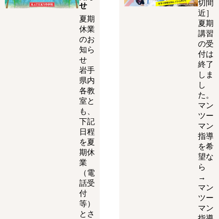
切間
せ
近］
夏期
夏期
休業
講習
のお
の受
知ら
付は
せ
終了
岩手
しま
県内
し
各教
た。
室と
マン
も、
ツー
下記
マン
日程
指導
を夏
を希
期休
望な
業
ら
（電
→
話受
マン
付
ツー
等）
マン
とさ
指導