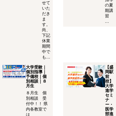
せて
の夏
いた
期講
だき
習
ま
…
す。
尚、
下記
休業
期間
中で
も…
大学受験｜
【盛
個別指導｜
岡駅
予備校｜個
前
別相談｜８
校】
月生
大学
進学
８月生 個
セミ
別相談 受
ナ
付中！！ 県
ー・
内各教室で
医学
部進
は