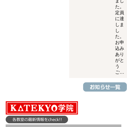
まし
た。
定員
に達
しま
し
た。
お申
込み
あり
がと
う
ご…