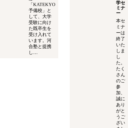
学セ
「KATEKYO
ミナ
予備校」と
ー
して、大学
本セ
受験に向け
ミナ
た既卒生を
ーは
受け入れて
終了
います。河
いた
合塾と提携
しま
し…
し
た。
たく
さん
のご
参
加、
誠に
あり
がと
うご
ざい