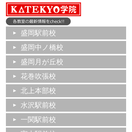
盛岡駅前校
盛岡中ノ橋校
盛岡月が丘校
花巻吹張校
北上本部校
水沢駅前校
一関駅前校