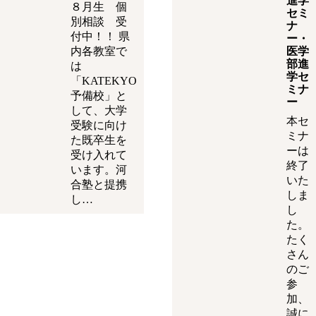
進学
８月生 個
セミ
別相談 受
ナ
付中！！ 県
ー・
内各教室で
医学
部進
は
学セ
「KATEKYO
ミナ
予備校」と
ー
して、大学
本セ
受験に向け
ミナ
た既卒生を
ーは
受け入れて
終了
います。河
いた
合塾と提携
しま
し…
し
た。
たく
さん
のご
参
加、
誠に