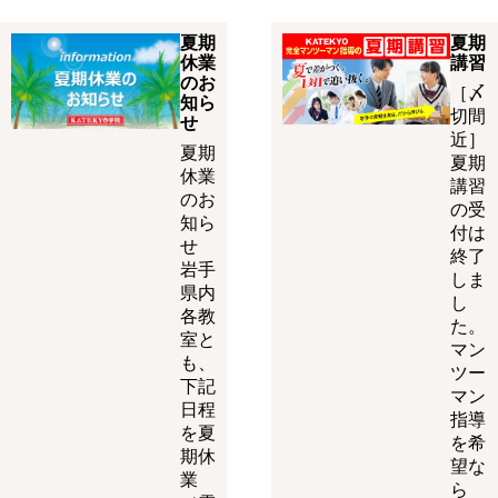
夏期
夏期
休業
講習
のお
［〆
知ら
切間
せ
近］
夏期
夏期
休業
講習
のお
の受
知ら
付は
せ
終了
岩手
しま
県内
し
各教
た。
室と
マン
も、
ツー
下記
マン
日程
指導
を夏
を希
期休
望な
業
ら