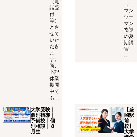
（電
→
話受
マン
付
ツー
等）
マン
とさ
指導
せて
の夏
いた
期講
だき
習
ま
…
す。
尚、
下記
休業
期間
中で
も…
大学受験｜
【盛
個別指導｜
岡駅
予備校｜個
前
別相談｜８
校】
月生
大学