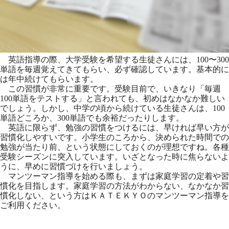
英語指導の際、大学受験を希望する生徒さんには、100〜300
単語を毎週覚えてきてもらい、必ず確認しています。基本的に
は年
中続けてもらいます。
この習慣が非常に重要です。受験目前で、いきなり「毎週
100単
語をテストする」と言われても、初めはなかなか難しい
でしょう。
しかし、中学の頃から続けている生徒さんは、
100
単語どころか、300単語でも余裕だったりします。
英語に限らず、勉強の習慣をつけるには、早ければ早い方が
習慣化
しやすいです。小学生のころから、決められた時間での
勉強が当た
り前、という状態にしておくのが理想ですね。各種
受験シーズンに
突入しています。いざとなった時に焦らないよ
うに、早めに習慣づ
けを行いましょう。
マンツーマン指導を始める際も、まずは家庭学習の定着や習
慣化を
目指します。家庭学習の方法がわからない、
なかなか習
慣化しない、という方はＫＡＴＥＫＹＯのマンツーマン
指導を
ご利用ください。