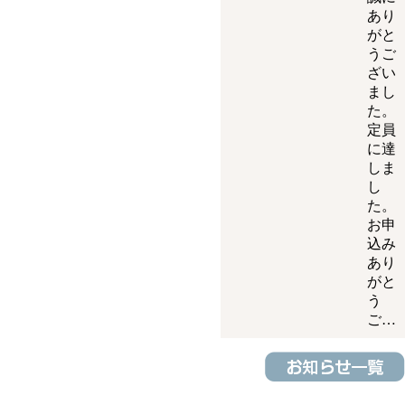
あり
がと
うご
ざい
まし
た。
定員
に達
しま
し
た。
お申
込み
あり
がと
う
ご…