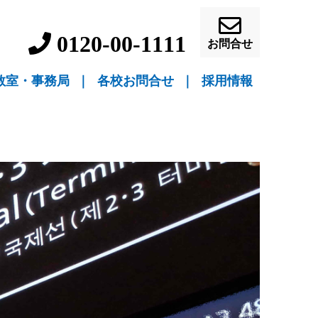
0120-00-1111
お問合せ
教室・事務局
｜
各校お問合せ
｜
採用情報
▼ 教室指導
▼ 自宅指導
盛岡駅前校（教室指導）
盛岡中ノ橋校（教室指導）
盛岡月が丘校（教室指導）
花巻吹張校（教室指導）
北上本部校（教室指導）
水沢駅前校（教室指導）
一関駅前校（教室指導）
一関桜町校（教室指導）
宮古駅前校（教室指導）
釜石校（教室指導）
盛岡事務局（自宅指導）
花巻事務局（自宅指導）
北上事務局（自宅指導）
水沢事務局（自宅指導）
一関事務局（自宅指導）
宮古事務局（自宅指導）
釜石事務局（自宅指導）
営業員・事務員募
教師募集