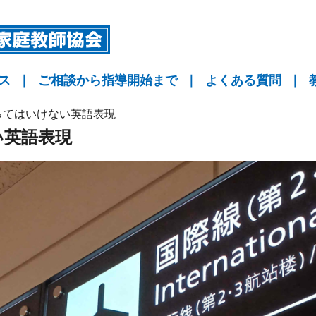
ス
｜
ご相談から指導開始まで
｜
よくある質問
｜
指導
指導
指導
KYO予備校
ってはいけない英語表現
い英語表現