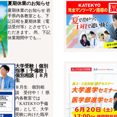
夏期休業のお知らせ
夏期休業のお知らせ 岩
手県内各教室とも、下
記日程を夏期休業（電
話受付等）とさせてい
ただきます。 尚、下記
休業期間中でも…
大学受験｜個別
指導｜予備校｜
個別相談｜８月
生
８月生 個別相
談 受付中！！ 県
内各教室では
「KATEKYO予備
校」として、大学
受験に向けた既卒