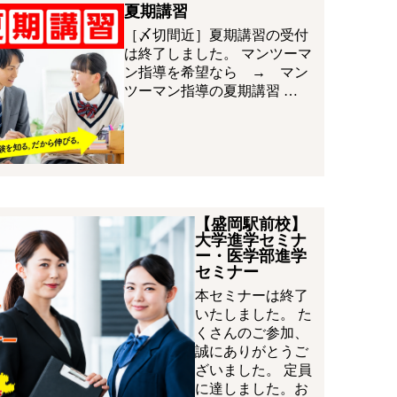
夏期講習
［〆切間近］夏期講習の受付
は終了しました。 マンツーマ
ン指導を希望なら → マン
ツーマン指導の夏期講習 …
【盛岡駅前校】
大学進学セミナ
ー・医学部進学
セミナー
本セミナーは終了
いたしました。 た
くさんのご参加、
誠にありがとうご
ざいました。 定員
に達しました。お