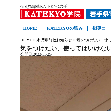
個別指導塾KATEKYO岩手
HOME
｜
KATEKYOの強み
｜
指導コー
小学生
中学生
高校生
KATE
HOME
>
水沢駅前校お知らせ
>
気をつけたい、使
気をつけたい、使ってはいけな
公開日:2022/11/25/