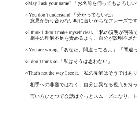
○May I ask your name? 「お名前を伺ってもよ
× You don’t understand.「分かってないね」
意見が折り合わない時に言いがちなフレーズです
○I think I didn’t make myself clear. 
相手の理解不足を責めるより、自分が説明不足だ
× You are wrong.「あなた、間違ってる
○I don’t think so.「私はそうは思わない」
○That’s not the way I see it.「私の見解はそうで
相手への非難ではなく、自分は異なる視点を持っ
言い方ひとつで会話はぐっとスムーズになり、ト