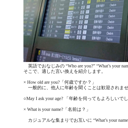
英語でおなじみの “Who are you?” “Wha
そこで、適した言い換えを紹介します。
× How old are you?「何歳ですか？」
一般的に、他人に年齢を聞くことは歓迎されませ
○May I ask your age? 「年齢を伺ってもよろし
× What is your name?「名前は？」
カジュアルな集まりでお互いに “What’s your