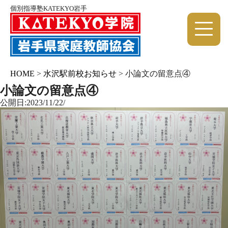
個別指導塾KATEKYO岩手
HOME
>
水沢駅前校お知らせ
>
小論文の留意点④
小論文の留意点④
公開日:2023/11/22/