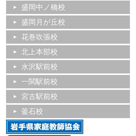
盛岡中ノ橋校
盛岡月が丘校
花巻吹張校
北上本部校
水沢駅前校
一関駅前校
宮古駅前校
釜石校