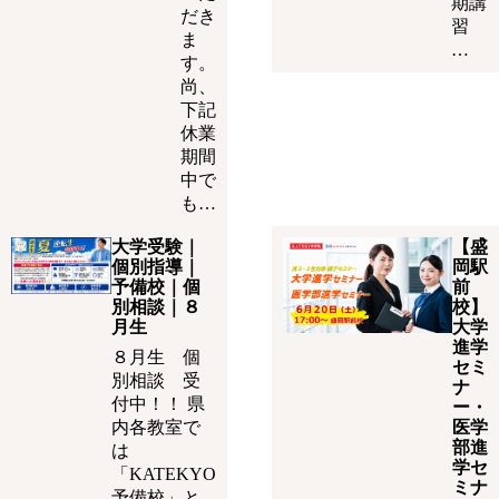
期講
だき
習
ま
…
す。
尚、
下記
休業
期間
中で
も…
大学受験｜
【盛
個別指導｜
岡駅
予備校｜個
前
別相談｜８
校】
月生
大学
進学
８月生 個
セミ
別相談 受
ナ
付中！！ 県
ー・
内各教室で
医学
部進
は
学セ
「KATEKYO
ミナ
予備校」と