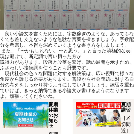
良い小論文を書くためには、字数稼ぎのような、あってもな
くても差し支えないような無駄な言葉を省きましょう。字数配
分を考慮し、本旨を深めていくような書き方をしましょう。
また、「〜かもしれない。〜と思う。」と言った消極的な表
現は避けて、断定調で言い切った方が
説得力があります。段落と段落を繋げ、話の展開を示すため、
ふさわしい接続詞を使うことも肝要です。
現代社会の色々な問題に対する解決策は、広い視野で様々な
角度から論じる必要があります。普段から社会問題に対する自
分の考えをしっかり持つようにしていきましょう。練習を重ね
ていけば、きっと納得できる小論文が書けるようになります
よ。頑張ってくださいね。
夏期
夏期
休業
講習
のお
［〆
知ら
切間
せ
近］