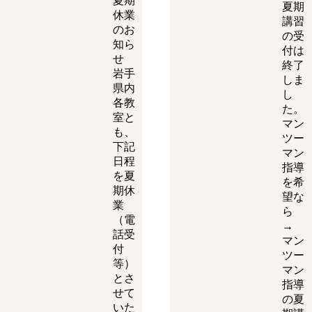
夏期
夏期
休業
講習
のお
の受
知ら
付は
せ
終了
岩手
しま
県内
し
各教
た。
室と
マン
も、
ツー
下記
マン
日程
指導
を夏
を希
期休
望な
業
ら
（電
→
話受
マン
付
ツー
等）
マン
とさ
指導
せて
の夏
いた