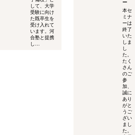
ー
して、大学
本セ
受験に向け
ミナ
た既卒生を
ーは
受け入れて
終了
います。河
いた
合塾と提携
しま
し…
し
た。
たく
さん
のご
参
加、
誠に
あり
がと
うご
ざい
まし
た。