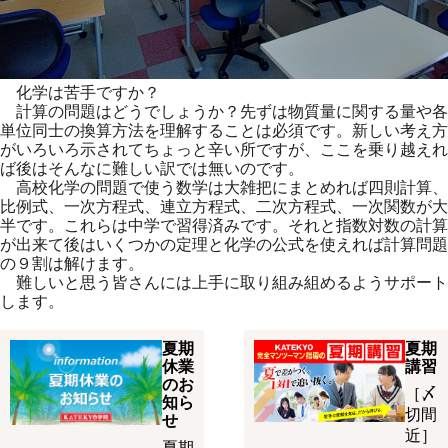
化学は苦手ですか？
計算の問題はどうでしょうか？先ずは物質量に関する量や各
単位同
士の換算方法を理解することは必須です。新しい考え方
がいろいろ
示されてちょっと辛い所ですが、ここを乗り越えれ
ば後はそんなに
難しい訳では無いのです。
高校化学の問題で使う数学は大雑把にまとめれば四則計算、
比例式
、一次方程式、連立方程式、二次方程式、一次関数が大
半です。
これらは中学で習得済みです。それと指数対数の計算
が出来て後は
いくつかの定理と化学の公式を使えれば計算問題
の９割は解けます
。
難しいと思う皆さんには上手に取り組み組めるようサポート
します
。
夏期
夏期
休業
講習
のお
［〆
知ら
切間
せ
近］
夏期