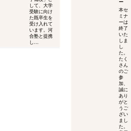
ー
して、大学
本セ
受験に向け
ミナ
た既卒生を
ーは
受け入れて
終了
います。河
いた
合塾と提携
しま
し…
し
た。
たく
さん
のご
参
加、
誠に
あり
がと
うご
ざい
まし
た。