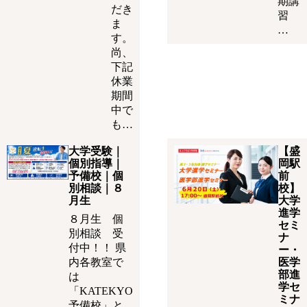
期講
だき
習
ま
…
す。
尚、
下記
休業
期間
中で
も…
大学受験｜
【盛
個別指導｜
岡駅
予備校｜個
前
別相談｜８
校】
月生
大学
進学
８月生 個
セミ
別相談 受
ナ
付中！！ 県
ー・
内各教室で
医学
部進
は
学セ
「KATEKYO
ミナ
予備校」と