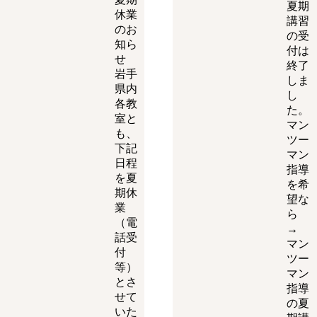
夏期
休業
講習
のお
の受
知ら
付は
せ
終了
岩手
しま
県内
し
各教
た。
室と
マン
も、
ツー
下記
マン
日程
指導
を夏
を希
期休
望な
業
ら
（電
→
話受
マン
付
ツー
等）
マン
とさ
指導
せて
の夏
いた