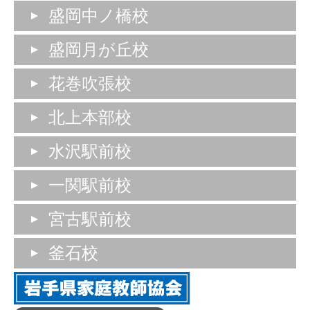
盛岡中ノ橋校
盛岡月が丘校
花巻吹張校
北上本部校
水沢駅前校
一関駅前校
宮古駅前校
釜石校