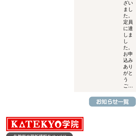
ざい
まし
た。
定員
に達
しま
し
た。
お申
込み
あり
がと
う
ご…