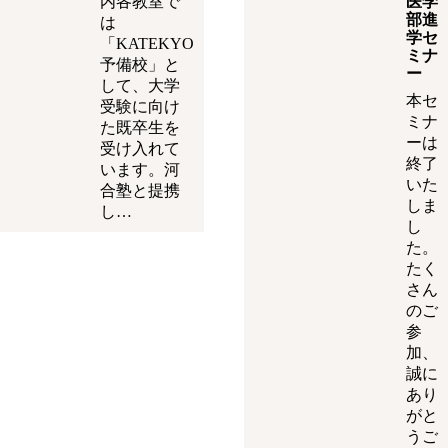
内各教室で
医学
部進
は
学セ
「KATEKYO
ミナ
予備校」と
ー
して、大学
本セ
受験に向け
ミナ
た既卒生を
ーは
受け入れて
終了
います。河
いた
合塾と提携
しま
し…
し
た。
たく
さん
のご
参
加、
誠に
あり
がと
うご