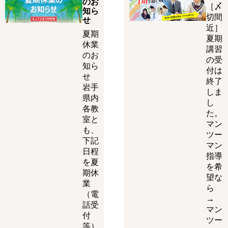
のお
［〆
知ら
切間
せ
近］
夏期
夏期
休業
講習
のお
の受
知ら
付は
せ
終了
岩手
しま
県内
し
各教
た。
室と
マン
も、
ツー
下記
マン
日程
指導
を夏
を希
期休
望な
業
ら
（電
→
話受
マン
付
ツー
等）