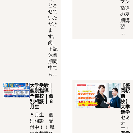
マン
とさ
指導
せて
の夏
いた
期講
だき
習
ま
…
す。
尚、
下記
休業
期間
中で
も…
大学受験｜
【盛
個別指導｜
岡駅
予備校｜個
前
別相談｜８
校】
月生
大学
進学
８月生 個
セミ
別相談 受
ナ
付中！！ 県
ー・