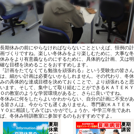
長期休みの前にやらなければならないことといえば、恒例の計
画づくりですね。楽しい冬休みをより楽しむために、大事な冬
休みをより有意義なものにするために、具体的な計画、又は明
確な目標を決めることをおすすめします。
『計画をたてなくても勉強を頑張れる』という受験生の皆さん
は、細かい計画は必要ないかもしれません。その代わり、冬休
みの具体的な達成目標を決めておくことで、より頑張れると思
います。そして、集中して取り組むことができるＫＡＴＥＫＹ
Ｏの教室のような学習環境があると、さらに良いですね。
冬休みに何をしたらよいかわからない、自分の計画に不安があ
る皆さんは、今からでも遅くありません、専門家(ＫＡＴＥＫ
ＹＯ)に相談してみてはいかがでしょうか。中学三年生であれ
ば、冬休み特訓教室に参加するのもおすすめですよ。
夏期
夏期
休業
講習