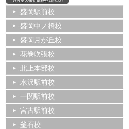
盛岡駅前校
盛岡中ノ橋校
盛岡月が丘校
花巻吹張校
北上本部校
水沢駅前校
一関駅前校
宮古駅前校
釜石校