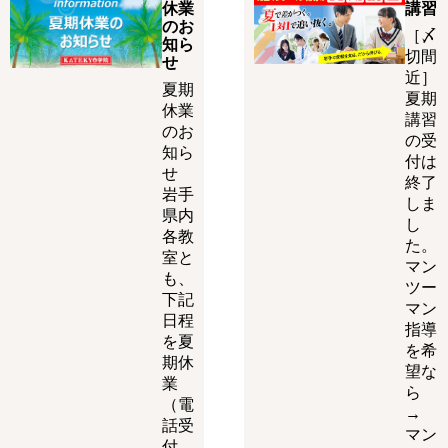
休業
講習
のお
［〆
知ら
切間
せ
近］
夏期
夏期
休業
講習
のお
の受
知ら
付は
せ
終了
岩手
しま
県内
し
各教
た。
室と
マン
も、
ツー
下記
マン
日程
指導
を夏
を希
期休
望な
業
ら
（電
→
話受
マン
付