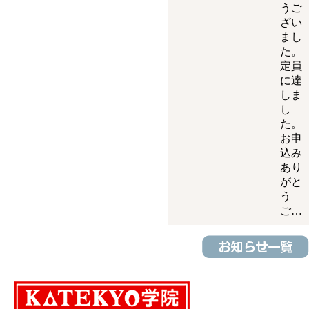
うご
ざい
まし
た。
定員
に達
しま
し
た。
お申
込み
あり
がと
う
ご…