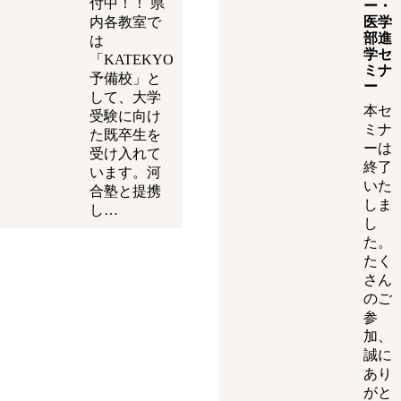
付中！！ 県
ー・
内各教室で
医学
部進
は
学セ
「KATEKYO
ミナ
予備校」と
ー
して、大学
本セ
受験に向け
ミナ
た既卒生を
ーは
受け入れて
終了
います。河
いた
合塾と提携
しま
し…
し
た。
たく
さん
のご
参
加、
誠に
あり
がと