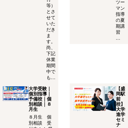
ツー
等）
マン
とさ
指導
せて
の夏
いた
期講
だき
習
ま
…
す。
尚、
下記
休業
期間
中で
も…
大学受験｜
【盛
個別指導｜
岡駅
予備校｜個
前
別相談｜８
校】
月生
大学
進学
８月生 個
セミ
別相談 受
ナ