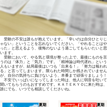
受験の不安は誰もが抱えています。「辛いのは自分ひとりじ
ゃない
」ということを忘れないでください。「やれることはや
った」
と思えるよう、後悔のないよう過ごしてもらいたいと思
います。
受験において、やる気と環境が整った上で、
最後にものを言
うのは「体力」と「気力」です。「
精神論は時代遅れ」という
人もいますが、結局最後はいつも「
出来る！」「努力は報われ
る」と言ってしまいます。
限られた時間しか残されていません
が、自分の気持ちに負けないよ
う、本番まで頑張りましょう！
不安でいっぱいになってしまった時は、他人に弱音を吐いて
聞いて
もらうのもおすすめです。ＫＡＴＥＫＹＯに来た時は、
誰にでも、
いつでも相談してくださいね。
夏期
夏期