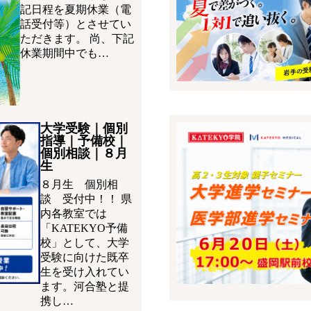
記日程を夏期休業（電
話受付等）とさせてい
ただきます。 尚、下記
休業期間中でも…
大学受験｜個別
指導｜予備校｜
個別相談｜８月
生
８月生 個別相
談 受付中！！ 県
内各教室では
「KATEKYO予備
校」として、大学
受験に向けた既卒
生を受け入れてい
ます。河合塾と提
携し…