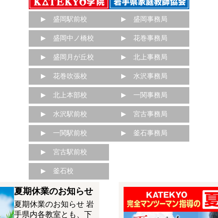
盛岡駅前校
盛岡事務局
盛岡中ノ橋校
花巻事務局
盛岡月が丘校
北上事務局
花巻吹張校
水沢事務局
北上本部校
一関事務局
水沢駅前校
宮古事務局
一関駅前校
釜石事務局
宮古駅前校
釜石校
夏期休業のお知らせ
夏期休業のお知らせ 岩
手県内各教室とも、下