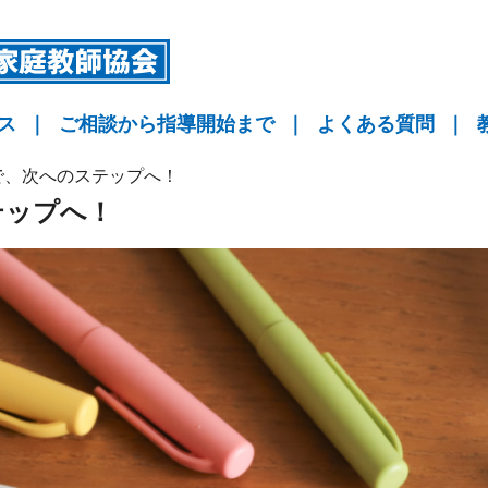
ス
｜
ご相談から指導開始まで
｜
よくある質問
｜
指導
指導
指導
KYO予備校
で、次へのステップへ！
テップへ！