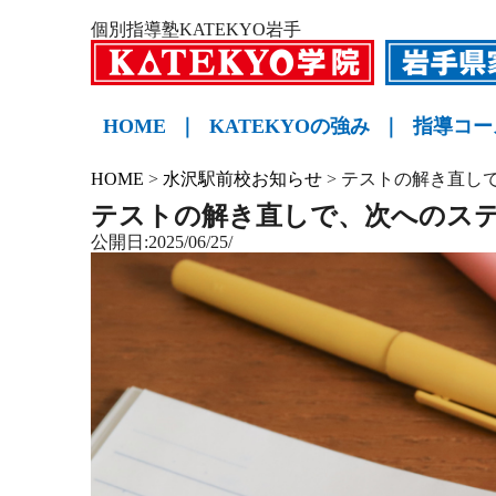
個別指導塾KATEKYO岩手
HOME
｜
KATEKYOの強み
｜
指導コー
小学生
中学生
高校生
KATE
HOME
>
水沢駅前校お知らせ
>
テストの解き直し
テストの解き直しで、次へのス
公開日:2025/06/25/