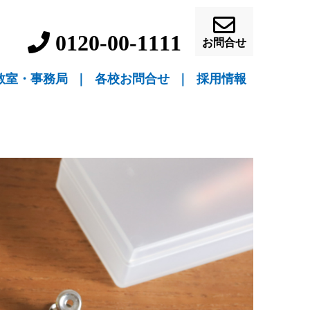
0120-00-1111
お問合せ
教室・事務局
｜
各校お問合せ
｜
採用情報
▼ 教室指導
▼ 自宅指導
盛岡駅前校（教室指導）
盛岡中ノ橋校（教室指導）
盛岡月が丘校（教室指導）
花巻吹張校（教室指導）
北上本部校（教室指導）
水沢駅前校（教室指導）
一関駅前校（教室指導）
一関桜町校（教室指導）
宮古駅前校（教室指導）
釜石校（教室指導）
盛岡事務局（自宅指導）
花巻事務局（自宅指導）
北上事務局（自宅指導）
水沢事務局（自宅指導）
一関事務局（自宅指導）
宮古事務局（自宅指導）
釜石事務局（自宅指導）
営業員・事務員募
教師募集