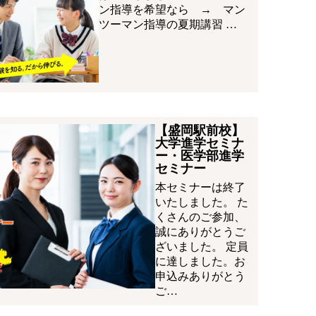
ン指導を希望なら → マン
ツーマン指導の夏期講習 …
【盛岡駅前校】
大学進学セミナ
ー・医学部進学
セミナー
本セミナーは終了
いたしました。 た
くさんのご参加、
誠にありがとうご
ざいました。 定員
に達しました。お
申込みありがとう
ご…