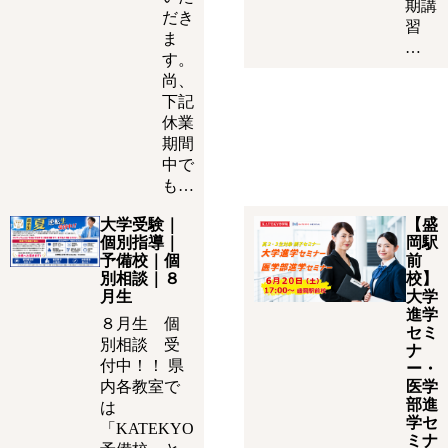
期講
だき
習
ま
…
す。
尚、
下記
休業
期間
中で
も…
大学受験｜
【盛
個別指導｜
岡駅
予備校｜個
前
別相談｜８
校】
月生
大学
進学
８月生 個
セミ
別相談 受
ナ
付中！！ 県
ー・
内各教室で
医学
部進
は
学セ
「KATEKYO
ミナ