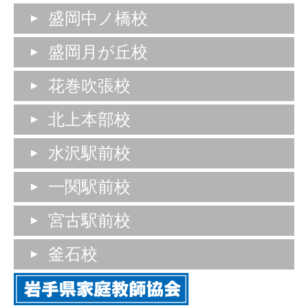
盛岡中ノ橋校
盛岡月が丘校
花巻吹張校
北上本部校
水沢駅前校
一関駅前校
宮古駅前校
釜石校