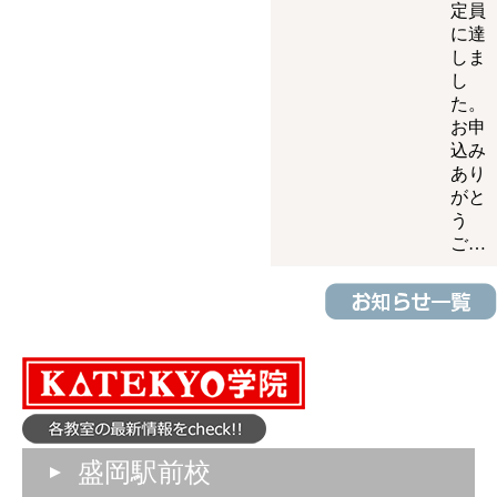
定員
に達
しま
し
た。
お申
込み
あり
がと
う
ご…
盛岡駅前校