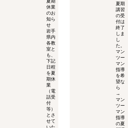
夏期
夏期
休業
講習
のお
の受
知ら
付は
せ
終了
岩手
しま
県内
し
各教
た。
室と
マン
も、
ツー
下記
マン
日程
指導
を夏
を希
期休
望な
業
ら
（電
→
話受
マン
付
ツー
等）
マン
とさ
指導
せて
の夏
いた