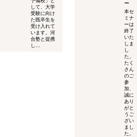
予備校」と
ー
して、大学
本セ
受験に向け
ミナ
た既卒生を
ーは
受け入れて
終了
います。河
いた
合塾と提携
しま
し…
し
た。
たく
さん
のご
参
加、
誠に
あり
がと
うご
ざい
まし
た。