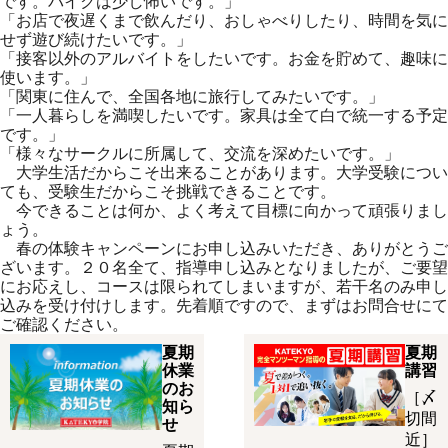
です。バイクは少し怖いです。」
「お店で夜遅くまで飲んだり、おしゃべりしたり、時間を気に
せず遊び続けたいです。」
「接客以外のアルバイトをしたいです。お金を貯めて、趣味に
使います。」
「関東に住んで、全国各地に旅行してみたいです。」
「一人暮らしを満喫したいです。家具は全て白で統一する予定
です。」
「様々なサークルに所属して、交流を深めたいです。」
大学生活だからこそ出来ることがあります。大学受験につい
ても、受験生だからこそ挑戦できることです。
今できることは何か、よく考えて目標に向かって頑張りまし
ょう。
春の体験キャンペーンにお申し込みいただき、ありがとうご
ざいます。２０名全て、指導申し込みとなりましたが、ご要望
にお応えし、コースは限られてしまいますが、若干名のみ申し
込みを受け付けします。先着順ですので、まずはお問合せにて
ご確認ください。
夏期
夏期
休業
講習
のお
［〆
知ら
切間
せ
近］