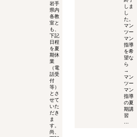
岩手
しま
県内
し
各教
た。
室と
マン
も、
ツー
下記
マン
日程
指導
を夏
を希
期休
望な
業
ら
（電
→
話受
マン
付
ツー
等）
マン
とさ
指導
せて
の夏
いた
期講
だき
習
ま
…
す。
尚、