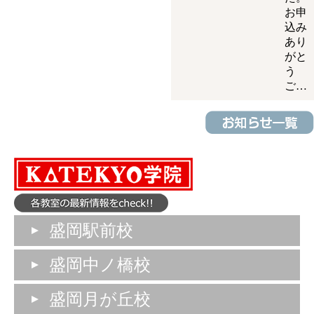
お申
込み
あり
がと
う
ご…
盛岡駅前校
盛岡中ノ橋校
盛岡月が丘校