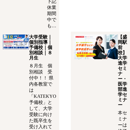
下記
休業
期間
中で
も…
大学受験｜
【盛
個別指導｜
岡駅
予備校｜個
前
別相談｜８
校】
月生
大学
進学
８月生 個
セミ
別相談 受
ナ
付中！！ 県
ー・
内各教室で
医学
部進
は
学セ
「KATEKYO
ミナ
予備校」と
ー
して、大学
本セ
受験に向け
ミナ
た既卒生を
ーは
受け入れて