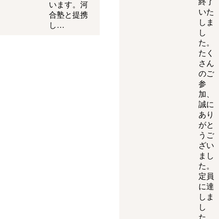
終了
います。河
いた
合塾と提携
しま
し…
し
た。
たく
さん
のご
参
加、
誠に
あり
がと
うご
ざい
まし
た。
定員
に達
しま
し
た。