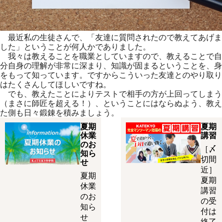
最近私の生徒さんで、「友達に質問されたので教えてあげま
した」ということが何人かでありました。
我々は教えることを職業としていますので、教えることで自
分自身の理解が非常に深まり、知識が固まるということを、身
をもって知っています。ですからこういった友達とのやり取り
はたくさんしてほしいですね。
でも、教えたことによりテストで相手の方が上回ってしまう
（まさに師匠を超える！）、ということにはならぬよう、教え
た側も日々鍛錬を積みましょう。
夏期
夏期
休業
講習
のお
［〆
知ら
切間
せ
近］
夏期
夏期
休業
講習
のお
の受
知ら
付は
せ
終了