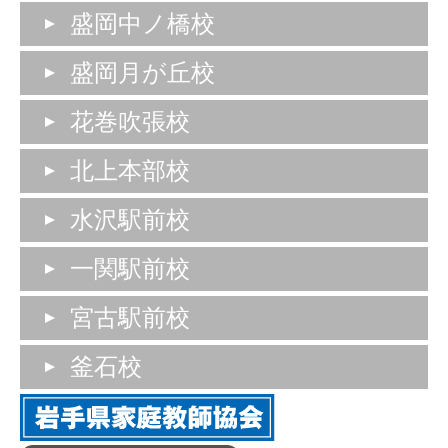
盛岡中ノ橋校
盛岡月が丘校
花巻吹張校
北上本部校
水沢駅前校
一関駅前校
宮古駅前校
釜石校