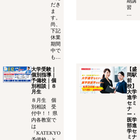
期講
だき
習
ま
…
す。
尚、
下記
休業
期間
中で
も…
大学受験｜
【盛
個別指導｜
岡駅
予備校｜個
前
別相談｜８
校】
月生
大学
進学
８月生 個
セミ
別相談 受
ナ
付中！！ 県
ー・
内各教室で
医学
部進
は
学セ
「KATEKYO
ミナ
予備校」と