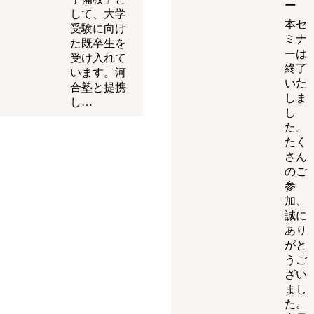
ー
して、大学
本セ
受験に向け
ミナ
た既卒生を
ーは
受け入れて
終了
います。河
いた
合塾と提携
しま
し…
し
た。
たく
さん
のご
参
加、
誠に
あり
がと
うご
ざい
まし
た。