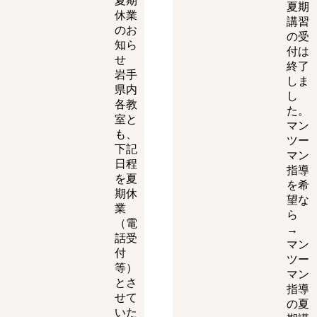
夏期
夏期
休業
講習
のお
の受
知ら
付は
せ
終了
岩手
しま
県内
し
各教
た。
室と
マン
も、
ツー
下記
マン
日程
指導
を夏
を希
期休
望な
業
ら
（電
→
話受
マン
付
ツー
等）
マン
とさ
指導
せて
の夏
いた