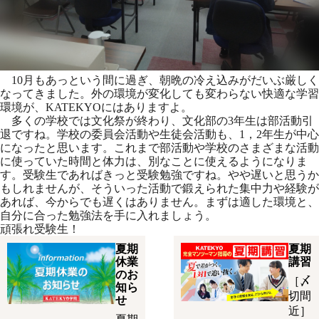
10月もあっという間に過ぎ、朝晩の冷え込みがだいぶ厳しく
なってきました。外の環境が変化しても変わらない快適な学習
環境が、KATEKYOにはありますよ。
多くの学校では文化祭が終わり、文化部の3年生は部活動引
退ですね。学校の委員会活動や生徒会活動も、1，2年生が中心
になったと思います。これまで部活動や学校のさまざまな活動
に使っていた時間と体力は、別なことに使えるようになりま
す。受験生であればきっと受験勉強ですね。やや遅いと思うか
もしれませんが、そういった活動で鍛えられた集中力や経験が
あれば、今からでも遅くはありません。まずは適した環境と、
自分に合った勉強法を手に入れましょう。
頑張れ受験生！
夏期
夏期
休業
講習
のお
［〆
知ら
切間
せ
近］