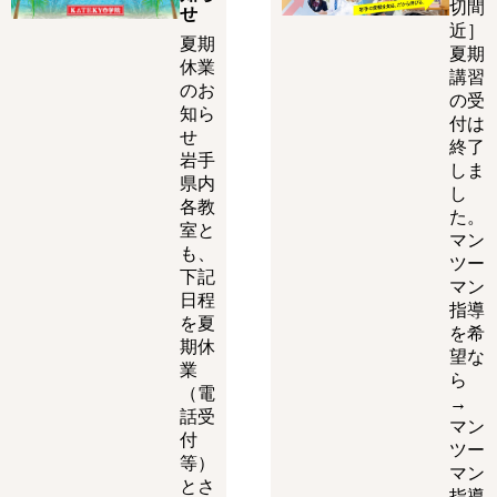
切間
せ
近］
夏期
夏期
休業
講習
のお
の受
知ら
付は
せ
終了
岩手
しま
県内
し
各教
た。
室と
マン
も、
ツー
下記
マン
日程
指導
を夏
を希
期休
望な
業
ら
（電
→
話受
マン
付
ツー
等）
マン
とさ
指導