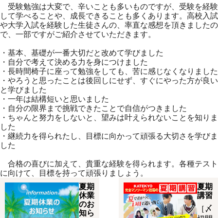
受験勉強は大変で、辛いことも多いものですが、受験を経験
して学べることや、成長できることも多くあります。高校入試
や大学入試を経験した生徒さんの、率直な感想を頂きましたの
で、一部ですがご紹介させていただきます。
・基本、基礎が一番大切だと改めて学びました
・自分で考えて決める力を身につけました
・長時間椅子に座って勉強をしても、苦に感じなくなりました
・やろうと思ったことは後回しにせず、すぐにやった方が良い
と学びました
・一年は結構短いと思いました
・自分の限界まで挑戦できたことで自信がつきました
・ちゃんと努力をしないと、望みは叶えられないことを知りま
した
・継続力を得られたし、目標に向かって頑張る大切さを学びま
した
合格の喜びに加えて、貴重な経験を得られます。各種テスト
に向けて、目標を持って頑張りましょう。
夏期
夏期
休業
講習
のお
［〆
知ら