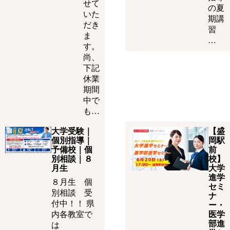
せて
の夏
いた
期講
だき
習
ま
…
す。
尚、
下記
休業
期間
中で
も…
大学受験｜
【盛
個別指導｜
岡駅
予備校｜個
前
別相談｜８
校】
月生
大学
進学
８月生 個
セミ
別相談 受
ナ
付中！！ 県
ー・
内各教室で
医学
部進
は