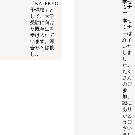
学セ
「KATEKYO
ミナ
予備校」と
ー
して、大学
本セ
受験に向け
ミナ
た既卒生を
ーは
受け入れて
終了
います。河
いた
合塾と提携
しま
し…
し
た。
たく
さん
のご
参
加、
誠に
あり
がと
うご
ざい
まし