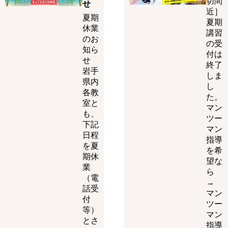
切間
せ
近］
夏期
夏期
休業
講習
のお
の受
知ら
付は
せ
終了
岩手
しま
県内
し
各教
た。
室と
マン
も、
ツー
下記
マン
日程
指導
を夏
を希
期休
望な
業
ら
（電
→
話受
マン
付
ツー
等）
マン
とさ
指導