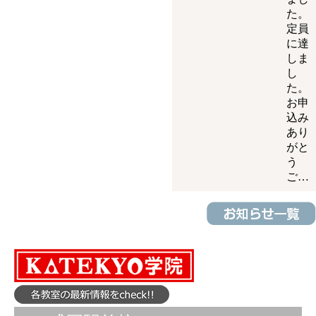
た。
定員
に達
しま
し
た。
お申
込み
あり
がと
う
ご…