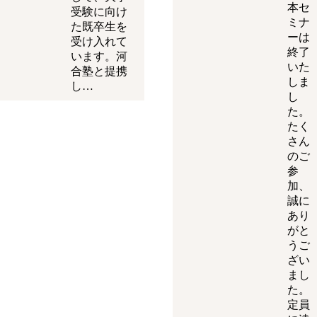
本セ
受験に向け
ミナ
た既卒生を
ーは
受け入れて
終了
います。河
いた
合塾と提携
しま
し…
し
た。
たく
さん
のご
参
加、
誠に
あり
がと
うご
ざい
まし
た。
定員