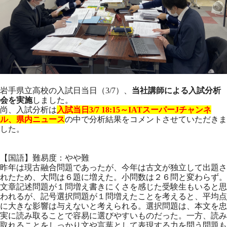
岩手県立高校の入試日当日（3/7）、
当社講師による入試分析
会を実施
しました。
尚、入試分析は
入試当日
3
/7
18:15～IATスーパーJチャンネ
ル、県内ニュース
の中で分析結果をコメントさせていただきま
した。
【国語】難易度：やや難
昨年は現古融合問題であったが、今年は古文が独立して出題さ
れたため、大問は６題に増えた。小問数は２６問と変わらず。
文章記述問題が１問増え書きにくさを感じた受験生もいると思
われるが、記号選択問題が１問増えたことを考えると、平均点
に大きな影響は与えないと考えられる。選択問題は、本文を忠
実に読み取ることで容易に選びやすいものだった。一方、読み
取れることをしっかり文や言葉として表現する力を問う問題も