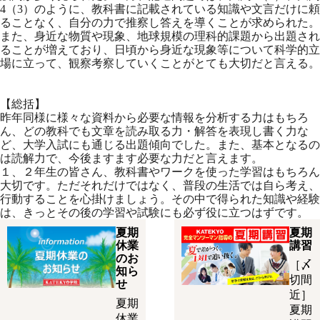
4（3）のように、教科書に記載されている知識や文言だけに頼
ることなく、自分の力で推察し答えを導くことが求められた。
また、身近な物質や現象、地球規模の理科的課題から出題され
ることが増えており、日頃から身近な現象等について科学的立
場に立って、観察考察していくことがとても大切だと言える。
【総括】
昨年同様に様々な資料から必要な情報を分析する力はもちろ
ん、どの教科でも文章を読み取る力・解答を表現し書く力な
ど、大学入試にも通じる出題傾向でした。また、基本となるの
は読解力で、今後ますます必要な力だと言えます。
１、２年生の皆さん、教科書やワークを使った学習はもちろん
大切です。ただそれだけではなく、普段の生活では自ら考え、
行動することを心掛けましょう。その中で得られた知識や経験
は、きっとその後の学習や試験にも必ず役に立つはずです。
夏期
夏期
休業
講習
のお
［〆
知ら
切間
せ
近］
夏期
夏期
休業