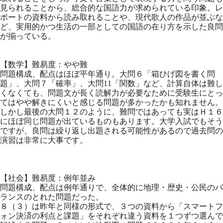
見られることから、総合的な国語力が求められている印象。レ
ポートの資料から読み取れることや、現代歌人の作品が並ぶな
ど、実用的かつ生活の一部としての国語の在り方を示した良問
が揃っている。
【数学】難易度：やや難
問題構成、配点はほぼ平年通り。大問６「箱ひげ図を書く問
題」、大問７「確率」、大問11「関数」など、計算自体は難し
くなくても、問題文が長く読解力が必要なために受験生にとっ
てはやや解きにくいと感じる問題が多かったかも知れません。
しかし最後の大問１２のように、難問ではあっても実はＨ１６
にほぼ同じ問題が出ているものもあります。大学入試でもそう
ですが、良問は繰り返し出題される可能性があるので過去問の
演習は非常に大事です。
【社会】難易度：例年並み
問題構成、配点は例年通りで、全体的に地理・歴史・公民のバ
ランスのとれた問題だった。
８（３）は昨年と同様の形式で、３つの資料から「スマートフ
ォン決済の利点と課題」をそれぞれ違う資料を１つずつ選んで