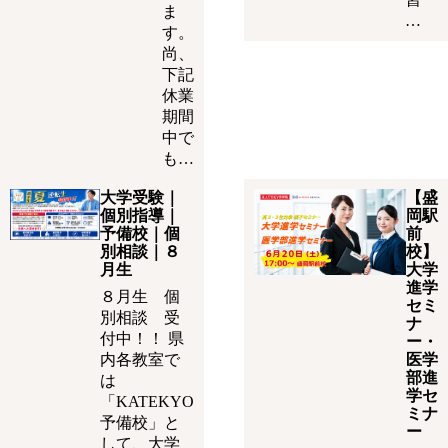
ま
…
す。
尚、
下記
休業
期間
中で
も…
大学受験｜
【盛
個別指導｜
岡駅
予備校｜個
前
別相談｜８
校】
月生
大学
進学
８月生 個
セミ
別相談 受
ナ
付中！！ 県
ー・
内各教室で
医学
部進
は
学セ
「KATEKYO
ミナ
予備校」と
ー
して、大学