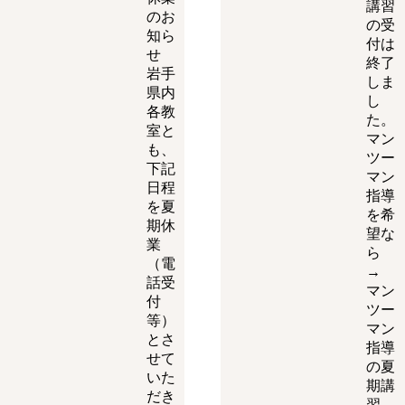
講習
のお
の受
知ら
付は
せ
終了
岩手
しま
県内
し
各教
た。
室と
マン
も、
ツー
下記
マン
日程
指導
を夏
を希
期休
望な
業
ら
（電
→
話受
マン
付
ツー
等）
マン
とさ
指導
せて
の夏
いた
期講
だき
習