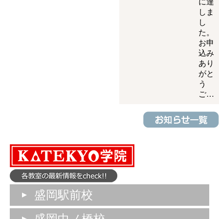
に達
しま
し
た。
お申
込み
あり
がと
う
ご…
盛岡駅前校