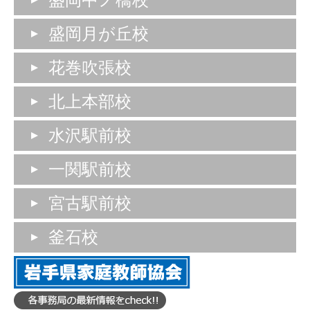
盛岡中ノ橋校
盛岡月が丘校
花巻吹張校
北上本部校
水沢駅前校
一関駅前校
宮古駅前校
釜石校