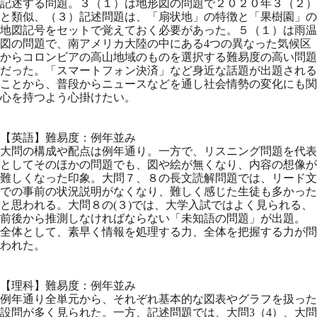
記述する問題。３（１）は地形図の問題で２０２０年３（２）
と類似、（３）記述問題は、「扇状地」の特徴と「果樹園」の
地図記号をセットで覚えておく必要があった。５（１）は雨温
図の問題で、南アメリカ大陸の中にある4つの異なった気候区
からコロンビアの高山地域のものを選択する難易度の高い問題
だった。「スマートフォン決済」など身近な話題が出題される
ことから、普段からニュースなどを通し社会情勢の変化にも関
心を持つよう心掛けたい。
【英語】難易度：例年並み
大問の構成や配点は例年通り。一方で、リスニング問題を代表
としてそのほかの問題でも、図や絵が無くなり、内容の想像が
難しくなった印象。大問７、８の長文読解問題では、リード文
での事前の状況説明がなくなり、難しく感じた生徒も多かった
と思われる。大問８の(３)では、大学入試ではよく見られる、
前後から推測しなければならない「未知語の問題」が出題。
全体として、素早く情報を処理する力、全体を把握する力が問
われた。
【理科】難易度：例年並み
例年通り全単元から、それぞれ基本的な図表やグラフを扱った
設問が多く見られた。一方、記述問題では、大問3（4）、大問