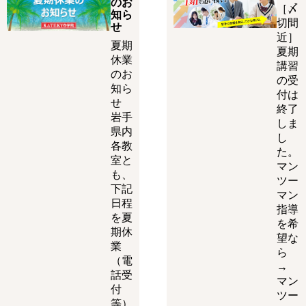
のお
［〆
知ら
切間
せ
近］
夏期
夏期
休業
講習
のお
の受
知ら
付は
せ
終了
岩手
しま
県内
し
各教
た。
室と
マン
も、
ツー
下記
マン
日程
指導
を夏
を希
期休
望な
業
ら
（電
→
話受
マン
付
ツー
等）