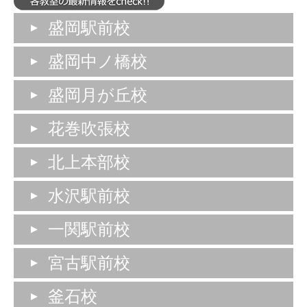
盛岡駅前校
盛岡中ノ橋校
盛岡月が丘校
花巻吹張校
北上本部校
水沢駅前校
一関駅前校
宮古駅前校
釜石校