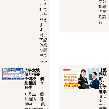
マン
とさ
指導
せて
の夏
いた
期講
だき
習
ま
…
す。
尚、
下記
休業
期間
中で
も…
大学受験｜
【盛
個別指導｜
岡駅
予備校｜個
前
別相談｜８
校】
月生
大学
進学
８月生 個
セミ
別相談 受
ナ
付中！！ 県
ー・