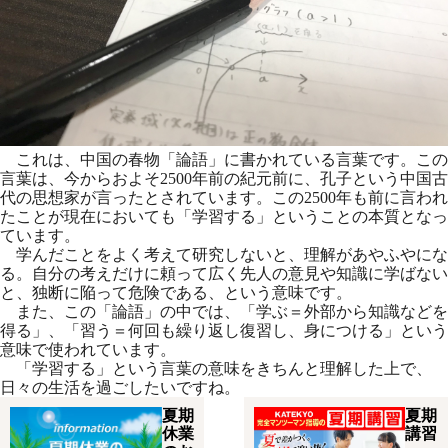
これは、中国の春物「論語」に書かれている言葉です。この
言葉は、今からおよそ2500年前の紀元前に、孔子という中国古
代の思想家が言ったとされています。この2500年も前に言われ
たことが現在においても「学習する」ということの本質となっ
ています。
学んだことをよく考えて研究しないと、理解があやふやにな
る。自分の考えだけに頼って広く先人の意見や知識に学ばない
と、独断に陥って危険である、という意味です。
また、この「論語」の中では、「学ぶ＝外部から知識などを
得る」、「習う＝何回も繰り返し復習し、身につける」という
意味で使われています。
「学習する」という言葉の意味をきちんと理解した上で、
日々の生活を過ごしたいですね。
夏期
夏期
休業
講習