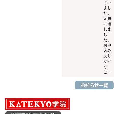
ざい
まし
た。
定員
に達
しま
し
た。
お申
込み
あり
がと
う
ご…