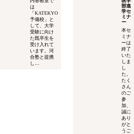
内各教室で
医学
部進
は
学セ
「KATEKYO
ミナ
予備校」と
ー
して、大学
本セ
受験に向け
ミナ
た既卒生を
ーは
受け入れて
終了
います。河
いた
合塾と提携
しま
し…
し
た。
たく
さん
のご
参
加、
誠に
あり
がと
うご