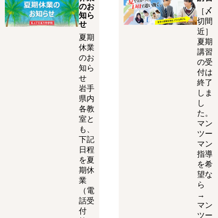
のお
［〆
知ら
切間
せ
近］
夏期
夏期
休業
講習
のお
の受
知ら
付は
せ
終了
岩手
しま
県内
し
各教
た。
室と
マン
も、
ツー
下記
マン
日程
指導
を夏
を希
期休
望な
業
ら
（電
→
話受
マン
付
ツー