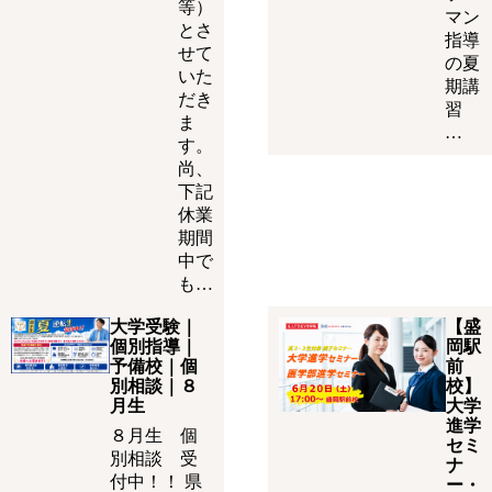
等）
マン
とさ
指導
せて
の夏
いた
期講
だき
習
ま
…
す。
尚、
下記
休業
期間
中で
も…
大学受験｜
【盛
個別指導｜
岡駅
予備校｜個
前
別相談｜８
校】
月生
大学
進学
８月生 個
セミ
別相談 受
ナ
付中！！ 県
ー・