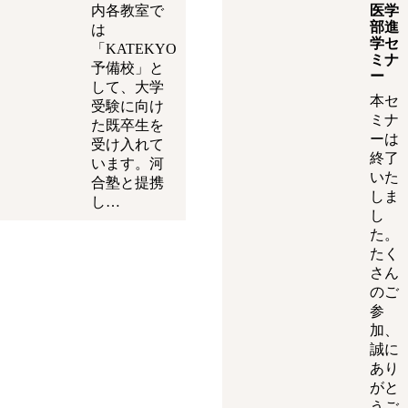
内各教室で
医学
部進
は
学セ
「KATEKYO
ミナ
予備校」と
ー
して、大学
本セ
受験に向け
ミナ
た既卒生を
ーは
受け入れて
終了
います。河
いた
合塾と提携
しま
し…
し
た。
たく
さん
のご
参
加、
誠に
あり
がと
うご