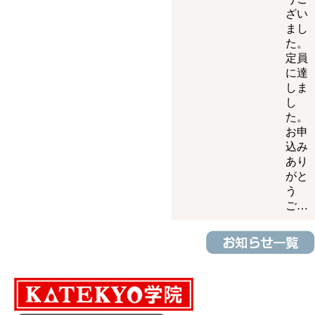
ざい
まし
た。
定員
に達
しま
し
た。
お申
込み
あり
がと
う
ご…