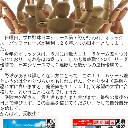
日曜日、プロ野球日本シリーズ第７戦が行われ、オリック
ス・バッファローズが勝利し２６年ぶりの日本一となりまし
た。
今年のオリックスは、５月には最大１１．５ゲーム差をつけ
られており、それをはね返して、しかも最終戦でのパ・リーグ
優勝で、日本シリーズでも２連敗した後からの逆転優勝でし
た。
野球があまり詳しくない方にとって、この１１．５ゲーム差
というのは分かりづらいかもしれません。分かりやすく誤解を
恐れずに言いますと、偏差値を１１．５上げて希望の大学に合
格した、ということになるでしょうか。
受験生の皆さん、貴方達もまだまだ伸びます。最後の最後の
日まで伸びます。この言葉を信じてください。そして自分自身
を信じて。
がんばれ、受験生！
夏期
夏期
休業
講習