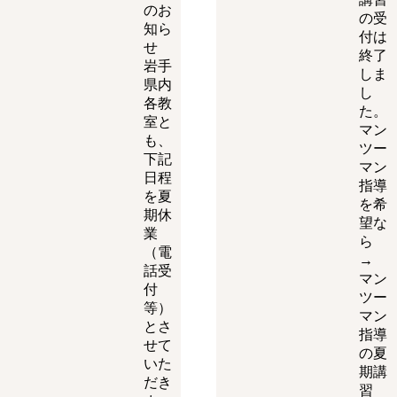
のお
の受
知ら
付は
せ
終了
岩手
しま
県内
し
各教
た。
室と
マン
も、
ツー
下記
マン
日程
指導
を夏
を希
期休
望な
業
ら
（電
→
話受
マン
付
ツー
等）
マン
とさ
指導
せて
の夏
いた
期講
だき
習