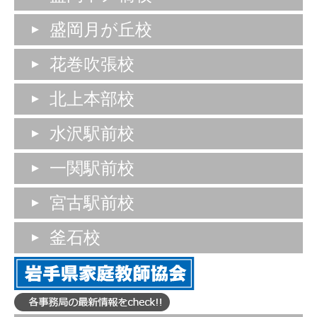
盛岡月が丘校
花巻吹張校
北上本部校
水沢駅前校
一関駅前校
宮古駅前校
釜石校