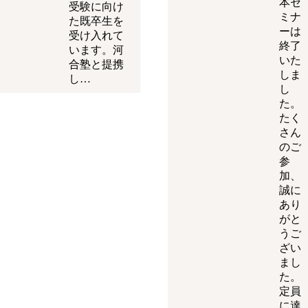
本セ
受験に向け
ミナ
た既卒生を
ーは
受け入れて
終了
います。河
いた
合塾と提携
しま
し…
し
た。
たく
さん
のご
参
加、
誠に
あり
がと
うご
ざい
まし
た。
定員
に達