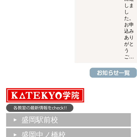
しま
し
た。
お申
込み
あり
がと
う
ご…
盛岡駅前校
盛岡中ノ橋校