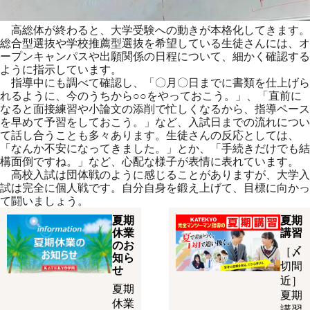
高総体が終わると、大学受験への動きが本格化してきます。
総合型選抜や学校推薦型選抜を希望している生徒さんには、オ
ープンキャンパスや出願関係の日程について、細かく確認する
ように指示しています。
指導中にも調べて確認し、「〇月〇日までに書類を仕上げら
れるように、今のうちから○○をやっておこう。」、「直前に
なると面接練習や小論文の添削で忙しくなるから、指導ペース
を早めて予習をしておこう。」など、入試日までの流れについ
て話し合うことも多々あります。生徒さんの反応としては、
「なんか不安になってきました。」とか、「手続きだけでも結
構面倒ですね。」など、心配な様子が表情に表れています。
高校入試は団体戦のように感じることがありますが、大学入
試は完全に個人戦です。自分自身を鍛え上げて、目標に向かっ
て闘いましょう。
夏期
夏期
休業
講習
のお
［〆
知ら
切間
せ
近］
夏期
夏期
休業
講習