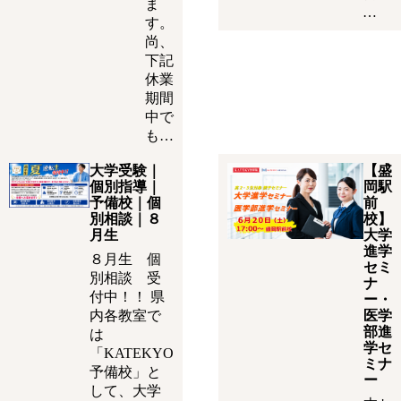
ま
…
す。
尚、
下記
休業
期間
中で
も…
大学受験｜
【盛
個別指導｜
岡駅
予備校｜個
前
別相談｜８
校】
月生
大学
進学
８月生 個
セミ
別相談 受
ナ
付中！！ 県
ー・
内各教室で
医学
部進
は
学セ
「KATEKYO
ミナ
予備校」と
ー
して、大学