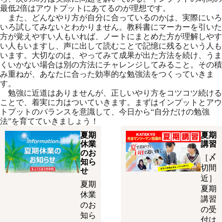
最低2倍はアウトプットにあてるのが理想です。
また、どんなやり方が自分に合っているのかは、実際にいろ
いろ試してみないとわかりません。教科書にマーカーを引いた
方が覚えやすい人もいれば、ノートにまとめた方が理解しやす
い人もいますし、声に出して読むことで記憶に残るという人も
います。大切なのは、やってみて成果が出た方法を続け、うま
くいかない場合は別の方法にチャレンジしてみること。その積
み重ねが、あなたに合った効率的な勉強法をつくっていきま
す。
勉強に近道はありませんが、正しいやり方をコツコツ続ける
ことで、着実に力はついていきます。まずはインプットとアウ
トプットのバランスを意識して、今日から“自分だけの勉強
法”を育てていきましょう！
夏期
夏期
休業
講習
のお
［〆
知ら
切間
せ
近］
夏期
夏期
休業
講習
のお
の受
知ら
付は