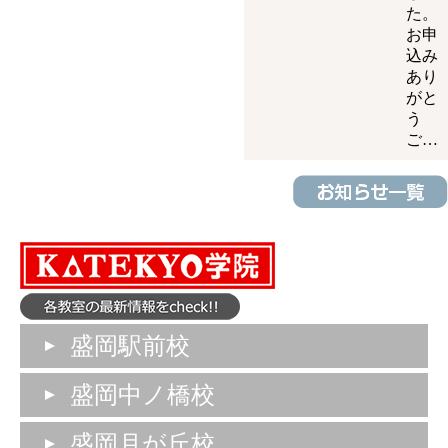
た。
お申
込み
あり
がと
う
ご…
盛岡駅前校
盛岡中ノ橋校
盛岡月が丘校