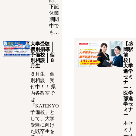
尚、
下記
休業
期間
中で
も…
大学受験｜
【盛
個別指導｜
岡駅
予備校｜個
前
別相談｜８
校】
月生
大学
進学
８月生 個
セミ
別相談 受
ナ
付中！！ 県
ー・
内各教室で
医学
部進
は
学セ
「KATEKYO
ミナ
予備校」と
ー
して、大学
本セ
受験に向け
ミナ
た既卒生を
ーは