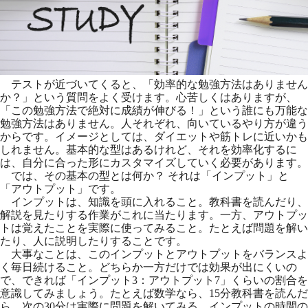
テストが近づいてくると、「効率的な勉強方法はありません
か？」という質問をよく受けます。心苦しくはありますが、
「この勉強方法で絶対に成績が伸びる！」という誰にも万能な
勉強方法はありません。人それぞれ、向いているやり方が違う
からです。イメージとしては、ダイエットや筋トレに近いかも
しれません。基本的な型はあるけれど、それを効率化するに
は、自分に合った形にカスタマイズしていく必要があります。
では、その基本の型とは何か？ それは「インプット」と
「アウトプット」です。
インプットは、知識を頭に入れること。教科書を読んだり、
解説を見たりする作業がこれに当たります。一方、アウトプッ
トは覚えたことを実際に使ってみること。たとえば問題を解い
たり、人に説明したりすることです。
大事なことは、このインプットとアウトプットをバランスよ
く毎日続けること。どちらか一方だけでは効果が出にくいの
で、できれば「インプット3：アウトプット7」くらいの割合を
意識してみましょう。たとえば数学なら、15分教科書を読んだ
ら、次の30分は実際に問題を解いてみる。インプットの時間の