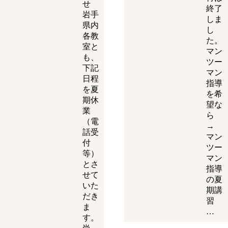
せ
終了
岩手
しま
県内
し
各教
た。
室と
マン
も、
ツー
下記
マン
日程
指導
を夏
を希
期休
望な
業
ら
（電
→
話受
マン
付
ツー
等）
マン
とさ
指導
せて
の夏
いた
期講
だき
習
ま
…
す。