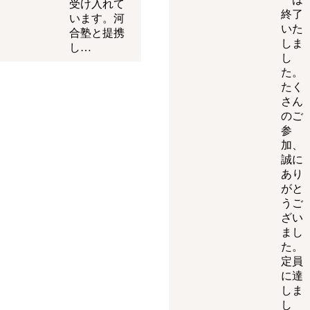
受け入れて
終了
います。河
いた
合塾と提携
しま
し…
し
た。
たく
さん
のご
参
加、
誠に
あり
がと
うご
ざい
まし
た。
定員
に達
しま
し