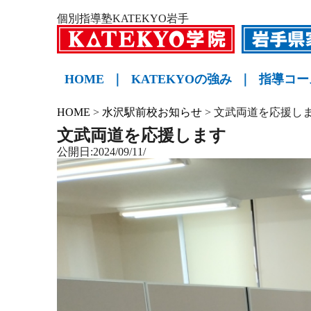
個別指導塾KATEKYO岩手
HOME
｜
KATEKYOの強み
｜
指導コー
小学生
中学生
高校生
KATE
HOME
>
水沢駅前校お知らせ
>
文武両道を応援し
文武両道を応援します
公開日:2024/09/11/