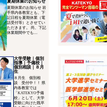
夏期休業のお知らせ
夏期休業のお知らせ 岩
手県内各教室とも、下
記日程を夏期休業（電
話受付等）とさせてい
ただきます。 尚、下記
休業期間中でも…
大学受験｜個別
指導｜予備校｜
個別相談｜８月
生
８月生 個別相
談 受付中！！ 県
内各教室では
「KATEKYO予備
校」として、大学
受験に向けた既卒