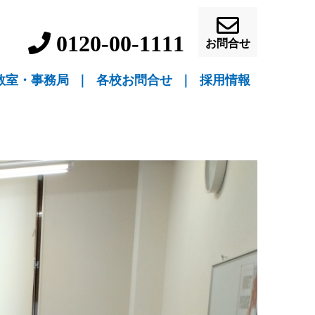
0120-00-1111
お問合せ
教室・事務局
｜
各校お問合せ
｜
採用情報
▼ 教室指導
▼ 自宅指導
盛岡駅前校（教室指導）
盛岡中ノ橋校（教室指導）
盛岡月が丘校（教室指導）
花巻吹張校（教室指導）
北上本部校（教室指導）
水沢駅前校（教室指導）
一関駅前校（教室指導）
一関桜町校（教室指導）
宮古駅前校（教室指導）
釜石校（教室指導）
盛岡事務局（自宅指導）
花巻事務局（自宅指導）
北上事務局（自宅指導）
水沢事務局（自宅指導）
一関事務局（自宅指導）
宮古事務局（自宅指導）
釜石事務局（自宅指導）
営業員・事務員募
教師募集