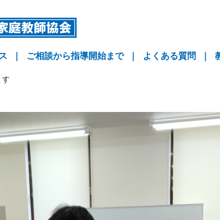
ス
｜
ご相談から指導開始まで
｜
よくある質問
｜
指導
指導
指導
KYO予備校
ます