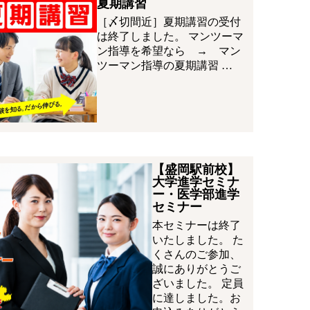
夏期講習
［〆切間近］夏期講習の受付
は終了しました。 マンツーマ
ン指導を希望なら → マン
ツーマン指導の夏期講習 …
【盛岡駅前校】
大学進学セミナ
ー・医学部進学
セミナー
本セミナーは終了
いたしました。 た
くさんのご参加、
誠にありがとうご
ざいました。 定員
に達しました。お