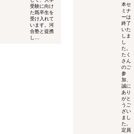
本セ
受験に向け
ミナ
た既卒生を
ーは
受け入れて
終了
います。河
いた
合塾と提携
しま
し…
し
た。
たく
さん
のご
参
加、
誠に
あり
がと
うご
ざい
まし
た。
定員