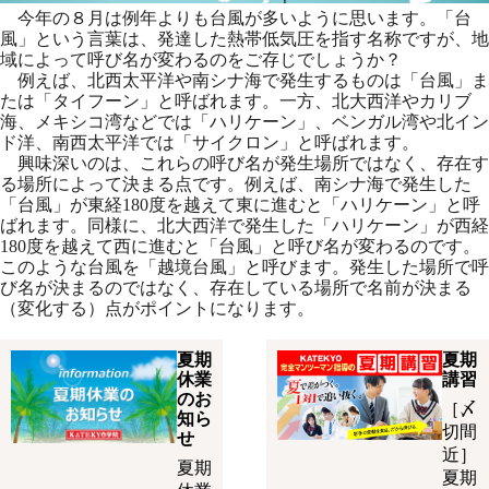
今年の８月は例年よりも台風が多いように思います。「台
風」という言葉は、発達した熱帯低気圧を指す名称ですが、地
域によって呼び名が変わるのをご存じでしょうか？
例えば、北西太平洋や南シナ海で発生するものは「台風」ま
たは「タイフーン」と呼ばれます。一方、北大西洋やカリブ
海、メキシコ湾などでは「ハリケーン」、ベンガル湾や北イン
ド洋、南西太平洋では「サイクロン」と呼ばれます。
興味深いのは、これらの呼び名が発生場所ではなく、存在す
る場所によって決まる点です。例えば、南シナ海で発生した
「台風」が東経180度を越えて東に進むと「ハリケーン」と呼
ばれます。同様に、北大西洋で発生した「ハリケーン」が西経
180度を越えて西に進むと「台風」と呼び名が変わるのです。
このような台風を「越境台風」と呼びます。発生した場所で呼
び名が決まるのではなく、存在している場所で名前が決まる
（変化する）点がポイントになります。
夏期
夏期
休業
講習
のお
［〆
知ら
切間
せ
近］
夏期
夏期