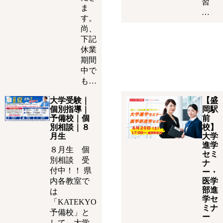
習
ま
…
す。
尚、
下記
休業
期間
中で
も…
大学受験｜
【盛
個別指導｜
岡駅
予備校｜個
前
別相談｜８
校】
月生
大学
進学
８月生 個
セミ
別相談 受
ナ
付中！！ 県
ー・
内各教室で
医学
部進
は
学セ
「KATEKYO
ミナ
予備校」と
ー
して、大学