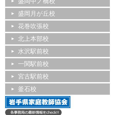
盛岡中ノ橋校
盛岡月が丘校
花巻吹張校
北上本部校
水沢駅前校
一関駅前校
宮古駅前校
釜石校