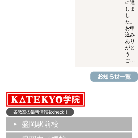
に達
しま
し
た。
お申
込み
あり
がと
う
ご…
盛岡駅前校