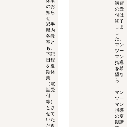
休業
講習
のお
の受
知ら
付は
せ
終了
岩手
しま
県内
し
各教
た。
室と
マン
も、
ツー
下記
マン
日程
指導
を夏
を希
期休
望な
業
ら
（電
→
話受
マン
付
ツー
等）
マン
とさ
指導
せて
の夏
いた
期講
だき