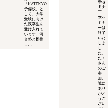
学セ
「KATEKYO
ミナ
予備校」と
ー
して、大学
本セ
受験に向け
ミナ
た既卒生を
ーは
受け入れて
終了
います。河
いた
合塾と提携
しま
し…
し
た。
たく
さん
のご
参
加、
誠に
あり
がと
うご
ざい