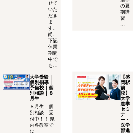
せて
の夏
いた
期講
だき
習
ま
…
す。
尚、
下記
休業
期間
中で
も…
大学受験｜
【盛
個別指導｜
岡駅
予備校｜個
前
別相談｜８
校】
月生
大学
進学
８月生 個
セミ
別相談 受
ナ
付中！！ 県
ー・
内各教室で
医学
部進
は