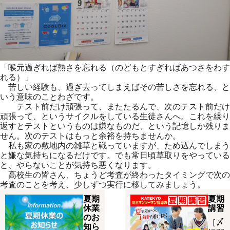
「喉元過ぎれば熱さを忘れる（のどもとすぎればあつさをわす
れる）」
苦しい経験も、過ぎ去ってしまえばその苦しさを忘れる、と
いう意味のことわざです。
テスト前だけ頑張って、またたるんで、次のテスト前だけ
頑張って、というサイクルをしている生徒さんへ。これを繰り
返すとテストというものは嫌なものだ、という記憶しか残りま
せん。次のテストはもっと余裕を持ちませんか。
私も家の敷地内の雑草と戦っていますが、ため込んでしまう
と嫌な気持ちになるだけです。でも常日頃草取りをやっている
と、やらないことが気持ち悪くなります。
高校生の皆さん、ちょうど考査が終わったタイミングで次の
考査のことを考え、少しずつ実行に移してみましょう。
夏期
夏期
休業
講習
のお
［〆
知ら