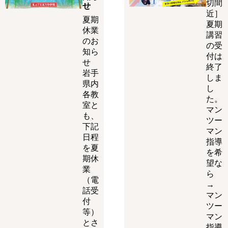
切間
せ
近］
夏期
夏期
休業
講習
のお
の受
知ら
付は
せ
終了
岩手
しま
県内
し
各教
た。
室と
マン
も、
ツー
下記
マン
日程
指導
を夏
を希
期休
望な
業
ら
（電
→
話受
マン
付
ツー
等）
マン
とさ
指導