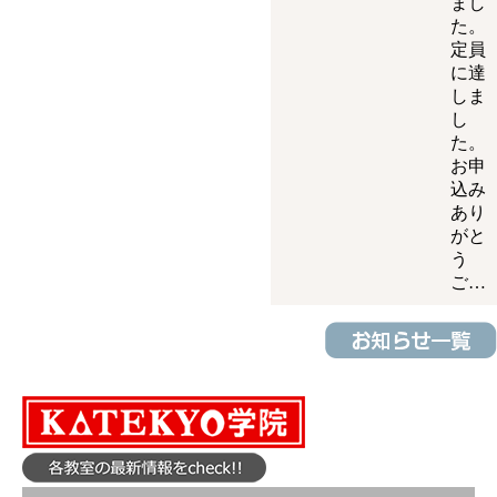
まし
た。
定員
に達
しま
し
た。
お申
込み
あり
がと
う
ご…