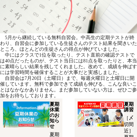
5月から継続している無料自習会。中高生の定期テストが終
わり、自習会に参加している生徒さんのテスト結果を聞きいた
ところ、ほとんどの生徒さんの得点が伸びていました。
中にはクラスで1位を取ったり、テスト直前の確認テストで
は40点だったものが、テスト当日には81点を取ったりと、本当
に素晴らしい結果を残してくれました。改めて、成績を伸ばす
には学習時間を確保することが大事だと実感しました。
自習会は7月20日（土曜日）まで、毎週火曜日と土曜日に開
催しています。無料で参加できて成績も伸びる、こんな良いこ
とはなかなかありません。まだ参加していない方は、ぜひご参
加をお待ちしております。
夏期
夏期
休業
講習
のお
［〆
知ら
切間
せ
近］
夏期