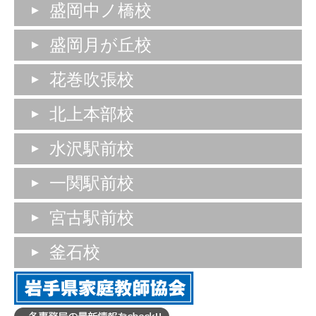
盛岡中ノ橋校
盛岡月が丘校
花巻吹張校
北上本部校
水沢駅前校
一関駅前校
宮古駅前校
釜石校