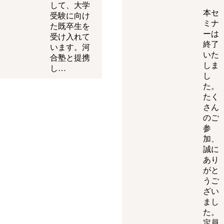
して、大学
本セ
受験に向け
ミナ
た既卒生を
ーは
受け入れて
終了
います。河
いた
合塾と提携
しま
し…
し
た。
たく
さん
のご
参
加、
誠に
あり
がと
うご
ざい
まし
た。
定員