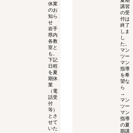
夏期
休業
講習
のお
の受
知ら
付は
せ
終了
岩手
しま
県内
し
各教
た。
室と
マン
も、
ツー
下記
マン
日程
指導
を夏
を希
期休
望な
業
ら
（電
→
話受
マン
付
ツー
等）
マン
とさ
指導
せて
の夏
いた
期講