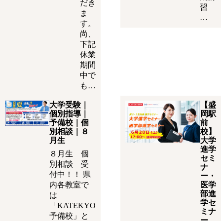
だき
習
ま
…
す。
尚、
下記
休業
期間
中で
も…
大学受験｜
【盛
個別指導｜
岡駅
予備校｜個
前
別相談｜８
校】
月生
大学
進学
８月生 個
セミ
別相談 受
ナ
付中！！ 県
ー・
内各教室で
医学
部進
は
学セ
「KATEKYO
ミナ
予備校」と
ー