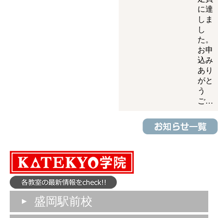
に達
しま
し
た。
お申
込み
あり
がと
う
ご…
盛岡駅前校