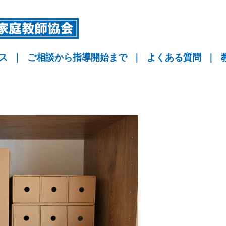
ス
｜
ご相談から指導開始まで
｜
よくある質問
｜
指導
指導
指導
KYO予備校