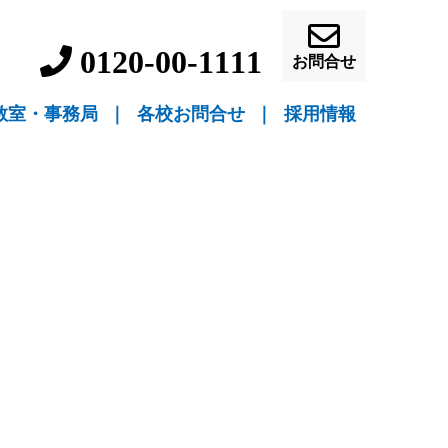
0120-00-1111
お問合せ
教室・事務局
｜
各校お問合せ
｜
採用情報
▼ 教室指導
▼ 自宅指導
盛岡駅前校（教室指導）
盛岡中ノ橋校（教室指導）
盛岡月が丘校（教室指導）
花巻吹張校（教室指導）
北上本部校（教室指導）
水沢駅前校（教室指導）
一関駅前校（教室指導）
一関桜町校（教室指導）
宮古駅前校（教室指導）
釜石校（教室指導）
盛岡事務局（自宅指導）
花巻事務局（自宅指導）
北上事務局（自宅指導）
水沢事務局（自宅指導）
一関事務局（自宅指導）
宮古事務局（自宅指導）
釜石事務局（自宅指導）
営業員・事務員募
教師募集