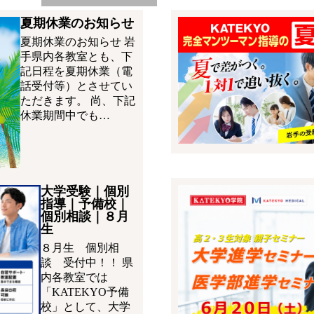
夏期休業のお知らせ
夏期休業のお知らせ 岩
手県内各教室とも、下
記日程を夏期休業（電
話受付等）とさせてい
ただきます。 尚、下記
休業期間中でも…
大学受験｜個別
指導｜予備校｜
個別相談｜８月
生
８月生 個別相
談 受付中！！ 県
内各教室では
「KATEKYO予備
校」として、大学