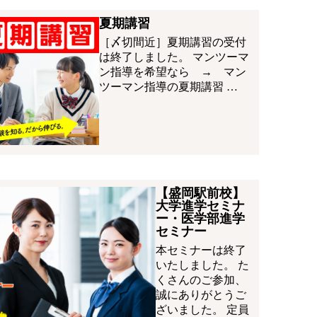
夏期講習
［〆切間近］夏期講習の受付
は終了しました。 マンツーマ
ン指導を希望なら → マン
ツーマン指導の夏期講習 …
【盛岡駅前校】
大学進学セミナ
ー・医学部進学
セミナー
本セミナーは終了
いたしました。 た
くさんのご参加、
誠にありがとうご
ざいました。 定員