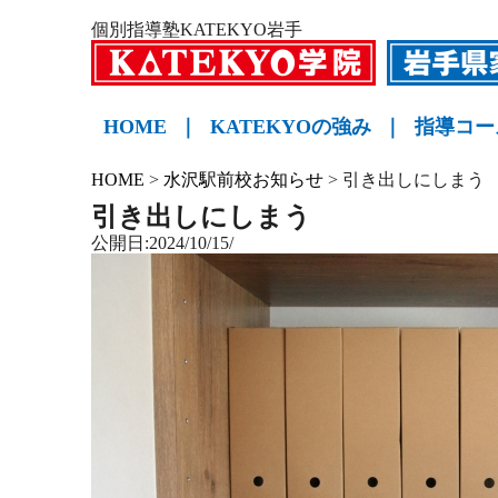
個別指導塾KATEKYO岩手
HOME
｜
KATEKYOの強み
｜
指導コー
小学生
中学生
高校生
KATE
HOME
>
水沢駅前校お知らせ
>
引き出しにしまう
引き出しにしまう
公開日:2024/10/15/