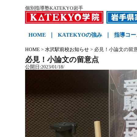
個別指導塾KATEKYO岩手
HOME
｜
KATEKYOの強み
｜
指導コー
小学生
中学生
高校生
KATE
HOME
>
水沢駅前校お知らせ
>
必見！小論文の留
必見！小論文の留意点
公開日:2023/01/18/