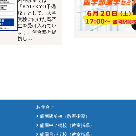
内各教室では
「KATEKYO予備
校」として、大学
受験に向けた既卒
生を受け入れてい
ます。河合塾と提
携し…
お問合せ
盛岡駅前校（教室指導）
盛岡中ノ橋校（教室指導）
盛岡月が丘校（教室指導）