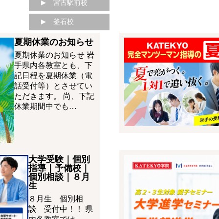
宮古駅前校
釜石校
夏期休業のお知らせ
夏期休業のお知らせ 岩
手県内各教室とも、下
記日程を夏期休業（電
話受付等）とさせてい
ただきます。 尚、下記
休業期間中でも…
大学受験｜個別
指導｜予備校｜
個別相談｜８月
生
８月生 個別相
談 受付中！！ 県