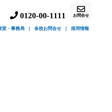
0120-00-1111
お問合せ
教室・事務局
｜
各校お問合せ
｜
採用情報
▼ 教室指導
▼ 自宅指導
盛岡駅前校（教室指導）
盛岡中ノ橋校（教室指導）
盛岡月が丘校（教室指導）
花巻吹張校（教室指導）
北上本部校（教室指導）
水沢駅前校（教室指導）
一関駅前校（教室指導）
一関桜町校（教室指導）
宮古駅前校（教室指導）
釜石校（教室指導）
盛岡事務局（自宅指導）
花巻事務局（自宅指導）
北上事務局（自宅指導）
水沢事務局（自宅指導）
一関事務局（自宅指導）
宮古事務局（自宅指導）
釜石事務局（自宅指導）
営業員・事務員募
教師募集