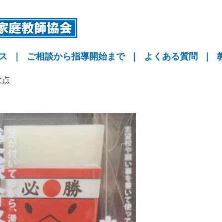
ス
｜
ご相談から指導開始まで
｜
よくある質問
｜
指導
指導
指導
KYO予備校
意点