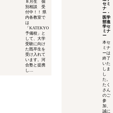
８月生 個
セミ
別相談 受
ナ
付中！！ 県
ー・
内各教室で
医学
部進
は
学セ
「KATEKYO
ミナ
予備校」と
ー
して、大学
本セ
受験に向け
ミナ
た既卒生を
ーは
受け入れて
終了
います。河
いた
合塾と提携
しま
し…
し
た。
たく
さん
のご
参
加、
誠に