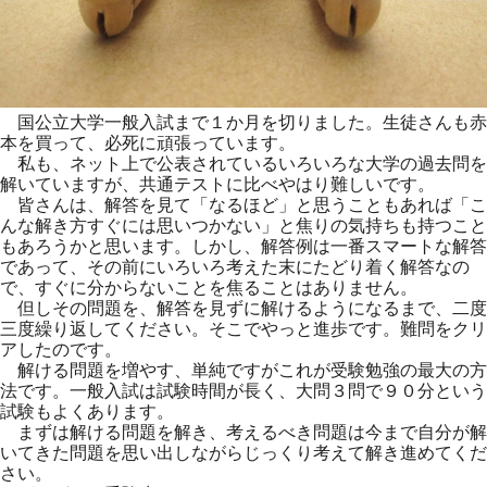
国公立大学一般入試まで１か月を切りました。生徒さんも赤
本を買って、必死に頑張っています。
私も、ネット上で公表されているいろいろな大学の過去問を
解いていますが、共通テストに比べやはり難しいです。
皆さんは、解答を見て「なるほど」と思うこともあれば「こ
んな解き方すぐには思いつかない」と焦りの気持ちも持つこと
もあろうかと思います。しかし、解答例は一番スマートな解答
であって、その前にいろいろ考えた末にたどり着く解答なの
で、すぐに分からないことを焦ることはありません。
但しその問題を、解答を見ずに解けるようになるまで、二度
三度繰り返してください。そこでやっと進歩です。難問をクリ
アしたのです。
解ける問題を増やす、単純ですがこれが受験勉強の最大の方
法です。一般入試は試験時間が長く、大問３問で９０分という
試験もよくあります。
まずは解ける問題を解き、考えるべき問題は今まで自分が解
いてきた問題を思い出しながらじっくり考えて解き進めてくだ
さい。