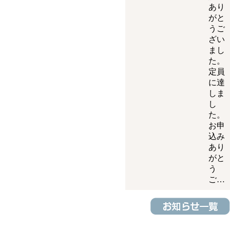
あり
がと
うご
ざい
まし
た。
定員
に達
しま
し
た。
お申
込み
あり
がと
う
ご…