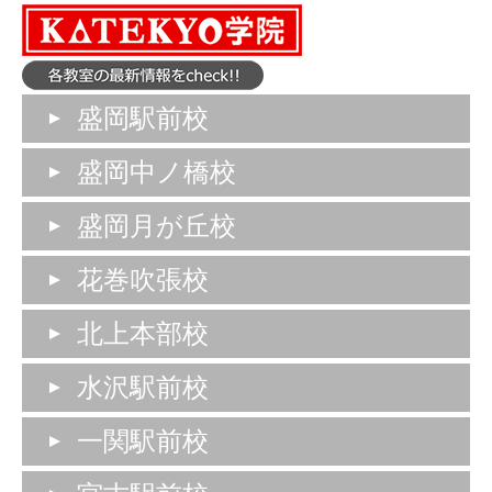
盛岡駅前校
盛岡中ノ橋校
盛岡月が丘校
花巻吹張校
北上本部校
水沢駅前校
一関駅前校