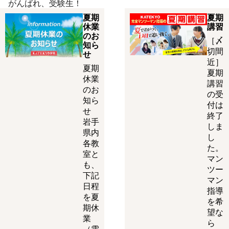
がんばれ、受験生！
夏期
夏期
休業
講習
のお
［〆
知ら
切間
せ
近］
夏期
夏期
休業
講習
のお
の受
知ら
付は
せ
終了
岩手
しま
県内
し
各教
た。
室と
マン
も、
ツー
下記
マン
日程
指導
を夏
を希
期休
望な
業
ら