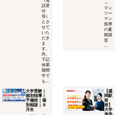
（電
→
話受
マン
付
ツー
等）
マン
とさ
指導
せて
の夏
いた
期講
だき
習
ま
…
す。
尚、
下記
休業
期間
中で
も…
大学受験｜
【盛
個別指導｜
岡駅
予備校｜個
前
別相談｜８
校】
月生
大学
進学