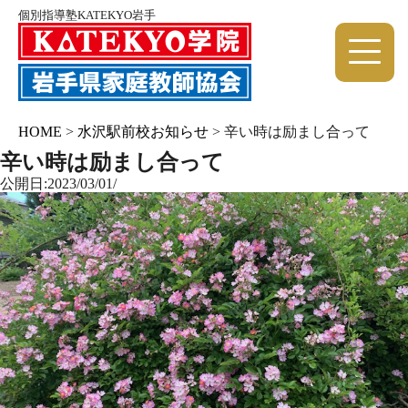
個別指導塾KATEKYO岩手
HOME
>
水沢駅前校お知らせ
>
辛い時は励まし合って
辛い時は励まし合って
公開日:2023/03/01/