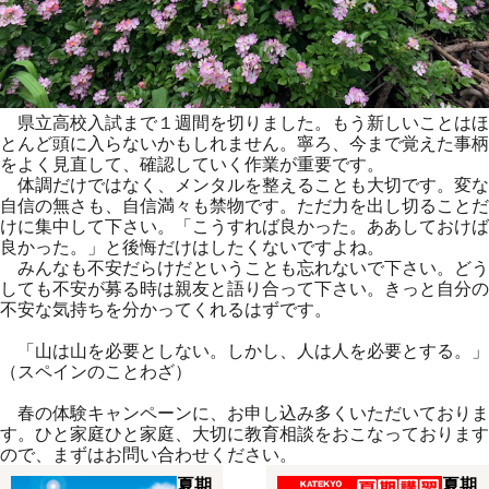
県立高校入試まで１週間を切りました。もう新しいことはほ
とんど頭に入らないかもしれません。寧ろ、今まで覚えた事柄
をよく見直して、確認していく作業が重要です。
体調だけではなく、メンタルを整えることも大切です。変な
自信の無さも、自信満々も禁物です。ただ力を出し切ることだ
けに集中して下さい。「こうすれば良かった。ああしておけば
良かった。」と後悔だけはしたくないですよね。
みんなも不安だらけだということも忘れないで下さい。どう
しても不安が募る時は親友と語り合って下さい。きっと自分の
不安な気持ちを分かってくれるはずです。
「山は山を必要としない。しかし、人は人を必要とする。」
（スペインのことわざ）
春の体験キャンペーンに、お申し込み多くいただいておりま
す。ひと家庭ひと家庭、大切に教育相談をおこなっております
ので、まずはお問い合わせください。
夏期
夏期