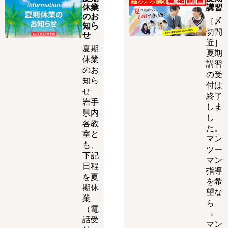
休業
講習
のお
［〆
知ら
切間
せ
近］
夏期
夏期
休業
講習
のお
の受
知ら
付は
せ
終了
岩手
しま
県内
し
各教
た。
室と
マン
も、
ツー
下記
マン
日程
指導
を夏
を希
期休
望な
業
ら
（電
→
話受
マン