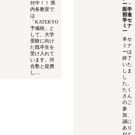
付中！！ 県
ー・
内各教室で
医学
部進
は
学セ
「KATEKYO
ミナ
予備校」と
ー
して、大学
本セ
受験に向け
ミナ
た既卒生を
ーは
受け入れて
終了
います。河
いた
合塾と提携
しま
し…
し
た。
たく
さん
のご
参
加、
誠に
あり
がと