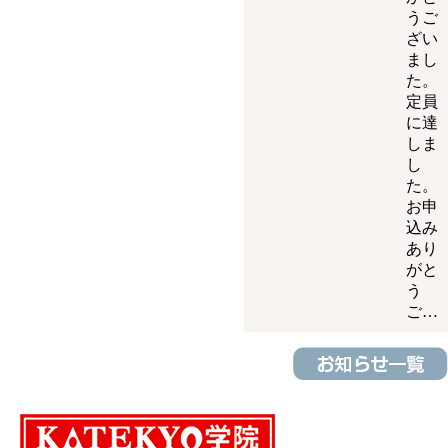
うご
ざい
まし
た。
定員
に達
しま
し
た。
お申
込み
あり
がと
う
ご…