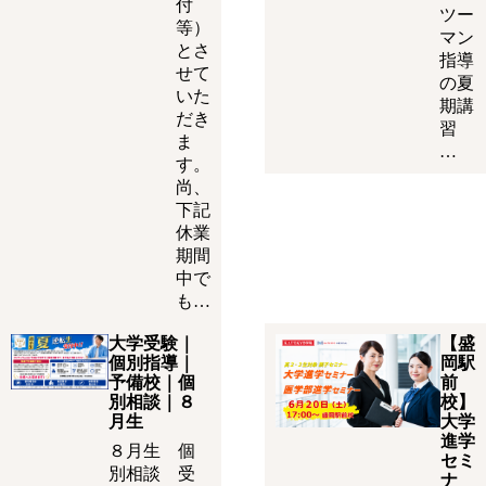
付
ツー
等）
マン
とさ
指導
せて
の夏
いた
期講
だき
習
ま
…
す。
尚、
下記
休業
期間
中で
も…
大学受験｜
【盛
個別指導｜
岡駅
予備校｜個
前
別相談｜８
校】
月生
大学
進学
８月生 個
セミ
別相談 受
ナ