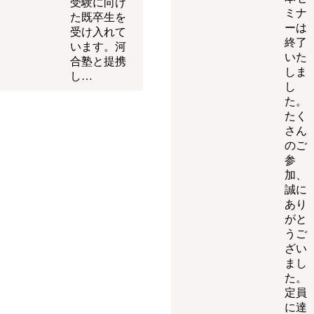
受験に向け
ミナ
た既卒生を
ーは
受け入れて
終了
います。河
いた
合塾と提携
しま
し…
し
た。
たく
さん
のご
参
加、
誠に
あり
がと
うご
ざい
まし
た。
定員
に達