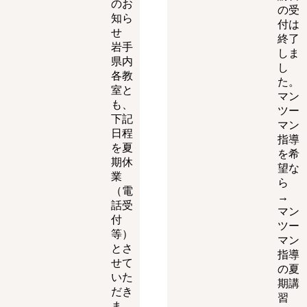
のお
の受
知ら
付は
せ
終了
岩手
しま
県内
し
各教
た。
室と
マン
も、
ツー
下記
マン
日程
指導
を夏
を希
期休
望な
業
ら
（電
→
話受
マン
付
ツー
等）
マン
とさ
指導
せて
の夏
いた
期講
だき
習
ま