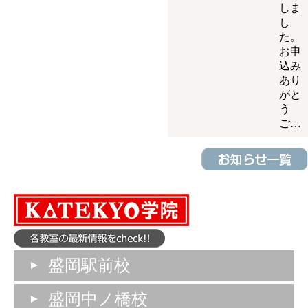
しま
し
た。
お申
込み
あり
がと
う
ご…
盛岡駅前校
盛岡中ノ橋校