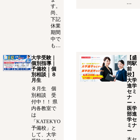
…
す。
尚、
下記
休業
期間
中で
も…
大学受験｜
【盛
個別指導｜
岡駅
予備校｜個
前
別相談｜８
校】
月生
大学
進学
８月生 個
セミ
別相談 受
ナ
付中！！ 県
ー・
内各教室で
医学
部進
は
学セ
「KATEKYO
ミナ
予備校」と
ー
して、大学
本セ