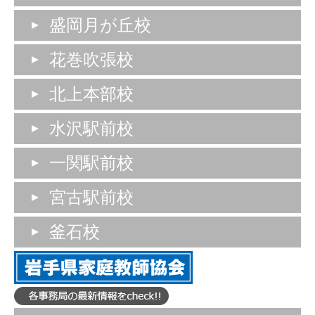
盛岡月が丘校
花巻吹張校
北上本部校
水沢駅前校
一関駅前校
宮古駅前校
釜石校