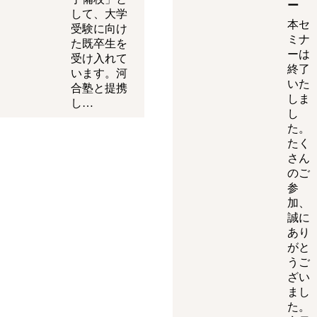
ー
して、大学
本セ
受験に向け
ミナ
た既卒生を
ーは
受け入れて
終了
います。河
いた
合塾と提携
しま
し…
し
た。
たく
さん
のご
参
加、
誠に
あり
がと
うご
ざい
まし
た。