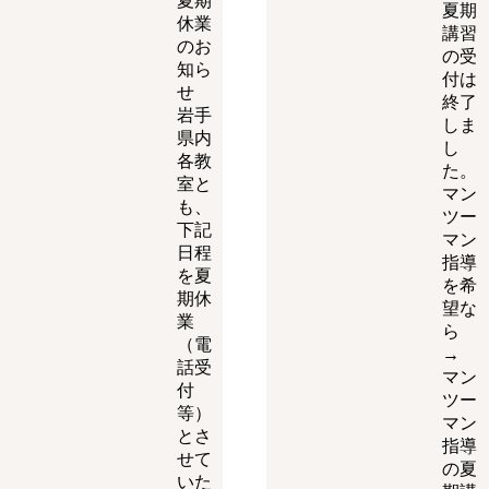
夏期
夏期
休業
講習
のお
の受
知ら
付は
せ
終了
岩手
しま
県内
し
各教
た。
室と
マン
も、
ツー
下記
マン
日程
指導
を夏
を希
期休
望な
業
ら
（電
→
話受
マン
付
ツー
等）
マン
とさ
指導
せて
の夏
いた