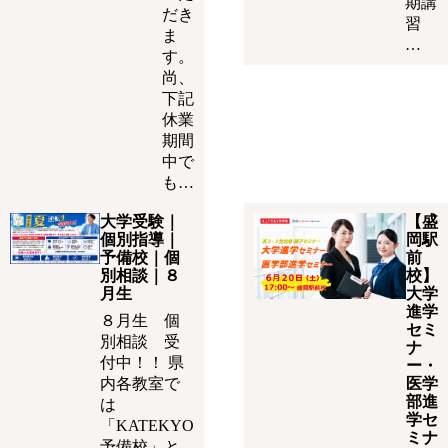
期講
だき
習
ま
…
す。
尚、
下記
休業
期間
中で
も…
大学受験｜
【盛
個別指導｜
岡駅
予備校｜個
前
別相談｜８
校】
月生
大学
進学
８月生 個
セミ
別相談 受
ナ
付中！！ 県
ー・
内各教室で
医学
部進
は
学セ
「KATEKYO
ミナ
予備校」と