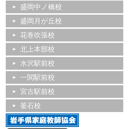
盛岡中ノ橋校
盛岡月が丘校
花巻吹張校
北上本部校
水沢駅前校
一関駅前校
宮古駅前校
釜石校