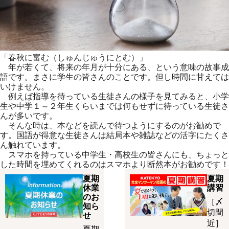
「春秋に富む（しゅんじゅうにとむ）」
年が若くて、将来の年月が十分にある、という意味の故事成
語です。まさに学生の皆さんのことです。但し時間に甘えては
いけません。
例えば指導を待っている生徒さんの様子を見てみると、小学
生や中学１～２年生くらいまでは何もせずに待っている生徒さ
んが多いです。
そんな時は、本などを読んで待つようにするのがお勧めで
す。国語が得意な生徒さんは結局本や雑誌などの活字にたくさ
ん触れています。
スマホを持っている中学生・高校生の皆さんにも、ちょっと
した時間を埋めてくれるのはスマホより断然本がお勧めです！
夏期
夏期
休業
講習
のお
［〆
知ら
切間
せ
近］