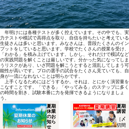
年明けには各種テストが多く控えています。その中でも、実
力テストや模試で高得点を取り、自信を持ちたいと考えている
生徒さんは多いと思います。みなさんは、普段たくさんのイン
プットをしていると思います。学校でたくさんの授業を受け、
「わかる」を積み上げています。しかし、それだけで模試など
の実践問題を解くことは厳しいです。分かった気になってしま
うリスクがあり、いざ問題を解こうとすると混乱してしまう可
能性が高いです。プロの選手の試合をたくさん見ていても、自
身が一流になれないことは明らかです。
上手くなるためにはどうするか。それは、とにかく演習量を
こなすことです。「できる」「やってみる」のステップに多く
の時間を割き、試験本番に力を発揮できるようになりましょ
う。
夏期
夏期
休業
講習
のお
［〆
知ら
切間
せ