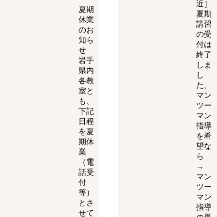
近］
夏期
夏期
休業
講習
のお
の受
知ら
付は
せ
終了
岩手
しま
県内
し
各教
た。
室と
マン
も、
ツー
下記
マン
日程
指導
を夏
を希
期休
望な
業
ら
（電
→
話受
マン
付
ツー
等）
マン
とさ
指導
せて