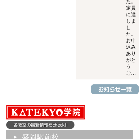
た。
定員
に達
しま
し
た。
お申
込み
あり
がと
う
ご…
盛岡駅前校