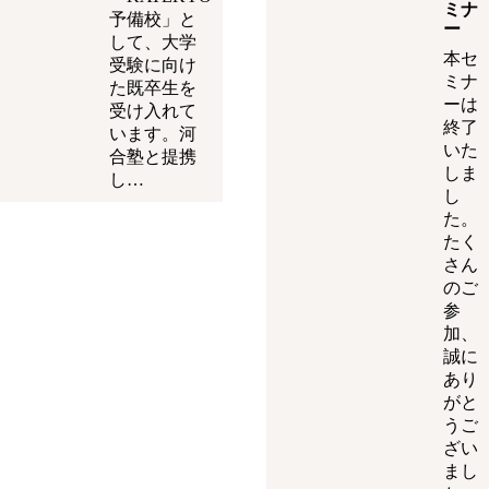
ミナ
予備校」と
ー
して、大学
本セ
受験に向け
ミナ
た既卒生を
ーは
受け入れて
終了
います。河
いた
合塾と提携
しま
し…
し
た。
たく
さん
のご
参
加、
誠に
あり
がと
うご
ざい
まし