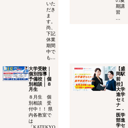
の夏
いた
期講
だき
習
ま
…
す。
尚、
下記
休業
期間
中で
も…
大学受験｜
【盛
個別指導｜
岡駅
予備校｜個
前
別相談｜８
校】
月生
大学
進学
８月生 個
セミ
別相談 受
ナ
付中！！ 県
ー・
内各教室で
医学
部進
は
学セ
「KATEKYO