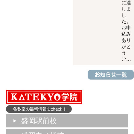
に達
しま
し
た。
お申
込み
あり
がと
う
ご…
盛岡駅前校