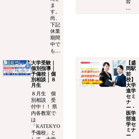
習
ま
…
す。
尚、
下記
休業
期間
中で
も…
大学受験｜
【盛
個別指導｜
岡駅
予備校｜個
前
別相談｜８
校】
月生
大学
進学
８月生 個
セミ
別相談 受
ナ
付中！！ 県
ー・
内各教室で
医学
部進
は
学セ
「KATEKYO
ミナ
予備校」と
ー