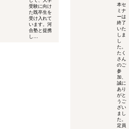
して、大学
本セ
受験に向け
ミナ
た既卒生を
ーは
受け入れて
終了
います。河
いた
合塾と提携
しま
し…
し
た。
たく
さん
のご
参
加、
誠に
あり
がと
うご
ざい
まし
た。
定員