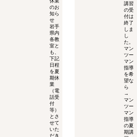
休業
講習
のお
の受
知ら
付は
せ
終了
岩手
しま
県内
し
各教
た。
室と
マン
も、
ツー
下記
マン
日程
指導
を夏
を希
期休
望な
業
ら
（電
→
話受
マン
付
ツー
等）
マン
とさ
指導
せて
の夏
いた
期講
だき