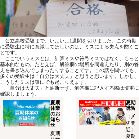
公立高校受験まで、いよいよ1週間を切りました。この時期
に受験生に特に意識してほしいのは、ミスによる失点を防ぐこ
とです。
ここでいうミスとは、計算ミスや符号ミスではなく、もっと
基本的なもの。たとえば、解答欄の場所を間違えたり、別の答
えを書き込んでしまったりすることです。この話を聞いても、
多くの受験生は「自分は大丈夫」と思うと思います。しかし、
こうしたミスは誰にでも起こりえます。
「自分は大丈夫」と油断せず、解答欄に記入する際は慎重に
確認しましょう。
夏期
夏期
休業
講習
のお
［〆
知ら
切間
せ
近］
夏期
夏期