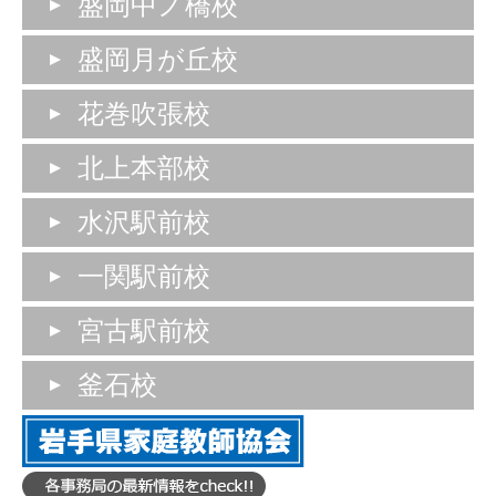
盛岡中ノ橋校
盛岡月が丘校
花巻吹張校
北上本部校
水沢駅前校
一関駅前校
宮古駅前校
釜石校